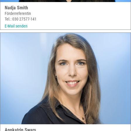
Nadja Smith
Förderreferentin
Tel.: 030 27577-141
E-Mail senden
Annkatrin Swars