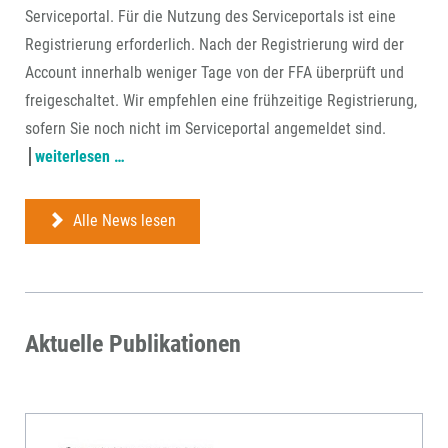
Serviceportal. Für die Nutzung des Serviceportals ist eine
Registrierung erforderlich. Nach der Registrierung wird der
Account innerhalb weniger Tage von der FFA überprüft und
freigeschaltet. Wir empfehlen eine frühzeitige Registrierung,
sofern Sie noch nicht im Serviceportal angemeldet sind.
antragstellung
weiterlesen …
ab
22.
Alle News lesen
juli
über
ffa-
serviceportal
Aktuelle Publikationen