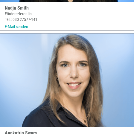
Nadja Smith
Förderreferentin
Tel.: 030 27577-141
E-Mail senden
Annkatrin Swars