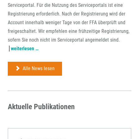
Serviceportal. Für die Nutzung des Serviceportals ist eine
Registrierung erforderlich. Nach der Registrierung wird der
Account innerhalb weniger Tage von der FFA überprüft und
freigeschaltet. Wir empfehlen eine frühzeitige Registrierung,
sofern Sie noch nicht im Serviceportal angemeldet sind.
antragstellung
weiterlesen …
ab
22.
Alle News lesen
juli
über
ffa-
serviceportal
Aktuelle Publikationen