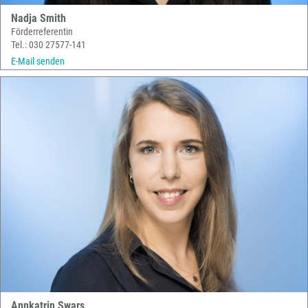
Nadja Smith
Förderreferentin
Tel.: 030 27577-141
E-Mail senden
Annkatrin Swars