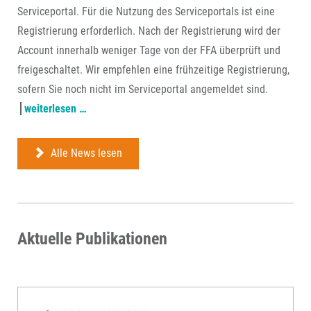
Serviceportal. Für die Nutzung des Serviceportals ist eine
Registrierung erforderlich. Nach der Registrierung wird der
Account innerhalb weniger Tage von der FFA überprüft und
freigeschaltet. Wir empfehlen eine frühzeitige Registrierung,
sofern Sie noch nicht im Serviceportal angemeldet sind.
antragstellung
weiterlesen …
ab
22.
Alle News lesen
juli
über
ffa-
serviceportal
Aktuelle Publikationen