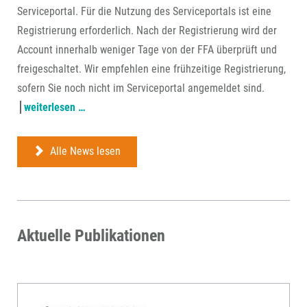
Serviceportal. Für die Nutzung des Serviceportals ist eine
Registrierung erforderlich. Nach der Registrierung wird der
Account innerhalb weniger Tage von der FFA überprüft und
freigeschaltet. Wir empfehlen eine frühzeitige Registrierung,
sofern Sie noch nicht im Serviceportal angemeldet sind.
antragstellung
weiterlesen …
ab
22.
Alle News lesen
juli
über
ffa-
serviceportal
Aktuelle Publikationen