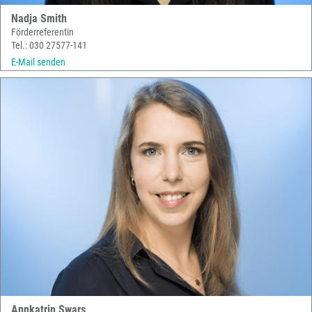
Nadja Smith
Förderreferentin
Tel.: 030 27577-141
E-Mail senden
Annkatrin Swars