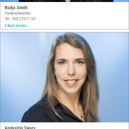
Nadja Smith
Förderreferentin
Tel.: 030 27577-141
E-Mail senden
Annkatrin Swars