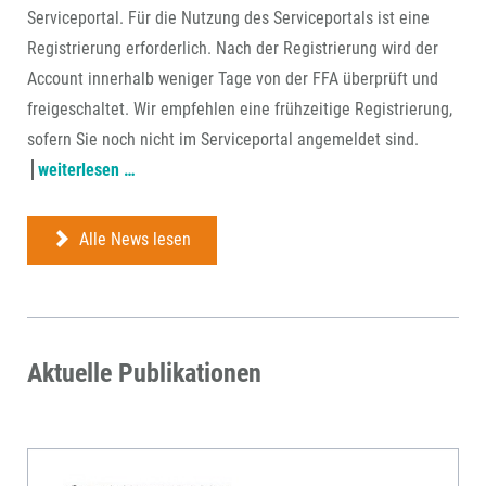
Serviceportal. Für die Nutzung des Serviceportals ist eine
Registrierung erforderlich. Nach der Registrierung wird der
Account innerhalb weniger Tage von der FFA überprüft und
freigeschaltet. Wir empfehlen eine frühzeitige Registrierung,
sofern Sie noch nicht im Serviceportal angemeldet sind.
antragstellung
weiterlesen …
ab
22.
Alle News lesen
juli
über
ffa-
serviceportal
Aktuelle Publikationen