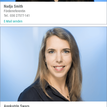
Nadja Smith
Förderreferentin
Tel.: 030 27577-141
E-Mail senden
Annkatrin Swars