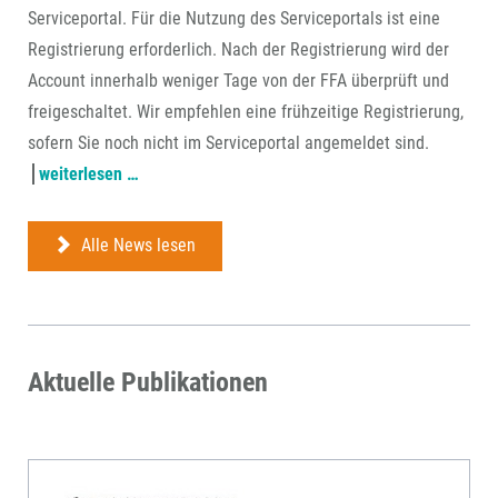
Serviceportal. Für die Nutzung des Serviceportals ist eine
Registrierung erforderlich. Nach der Registrierung wird der
Account innerhalb weniger Tage von der FFA überprüft und
freigeschaltet. Wir empfehlen eine frühzeitige Registrierung,
sofern Sie noch nicht im Serviceportal angemeldet sind.
antragstellung
weiterlesen …
ab
22.
Alle News lesen
juli
über
ffa-
serviceportal
Aktuelle Publikationen