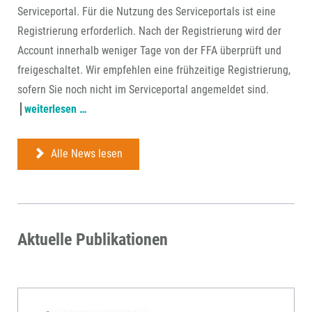
Serviceportal. Für die Nutzung des Serviceportals ist eine
Registrierung erforderlich. Nach der Registrierung wird der
Account innerhalb weniger Tage von der FFA überprüft und
freigeschaltet. Wir empfehlen eine frühzeitige Registrierung,
sofern Sie noch nicht im Serviceportal angemeldet sind.
antragstellung
weiterlesen …
ab
22.
Alle News lesen
juli
über
ffa-
serviceportal
Aktuelle Publikationen