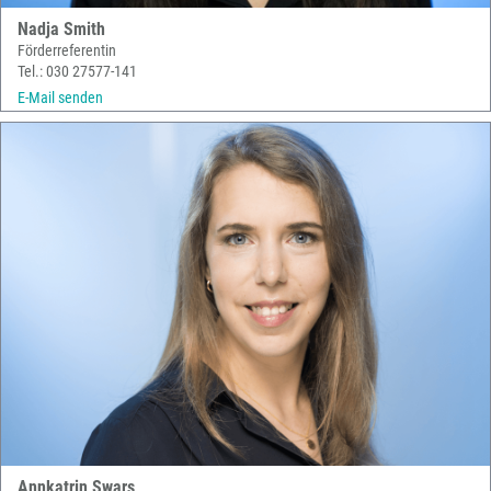
Nadja Smith
Förderreferentin
Tel.: 030 27577-141
E-Mail senden
Annkatrin Swars