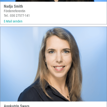
Nadja Smith
Förderreferentin
Tel.: 030 27577-141
E-Mail senden
Annkatrin Swars