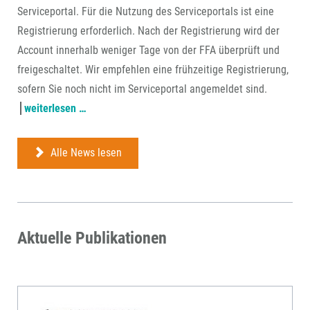
Serviceportal. Für die Nutzung des Serviceportals ist eine
Registrierung erforderlich. Nach der Registrierung wird der
Account innerhalb weniger Tage von der FFA überprüft und
freigeschaltet. Wir empfehlen eine frühzeitige Registrierung,
sofern Sie noch nicht im Serviceportal angemeldet sind.
antragstellung
weiterlesen …
ab
22.
Alle News lesen
juli
über
ffa-
serviceportal
Aktuelle Publikationen