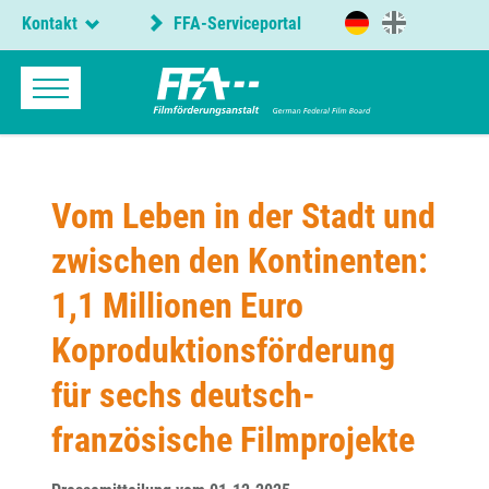
Kontakt
FFA-Serviceportal
Vom Leben in der Stadt und
zwischen den Kontinenten:
1,1 Millionen Euro
Koproduktionsförderung
für sechs deutsch-
französische Filmprojekte