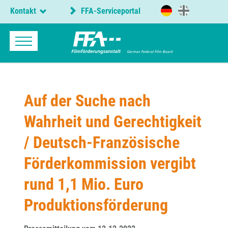
Kontakt
FFA-Serviceportal
Auf der Suche nach
Wahrheit und Gerechtigkeit
/ Deutsch-Französische
Förderkommission vergibt
rund 1,1 Mio. Euro
Produktionsförderung