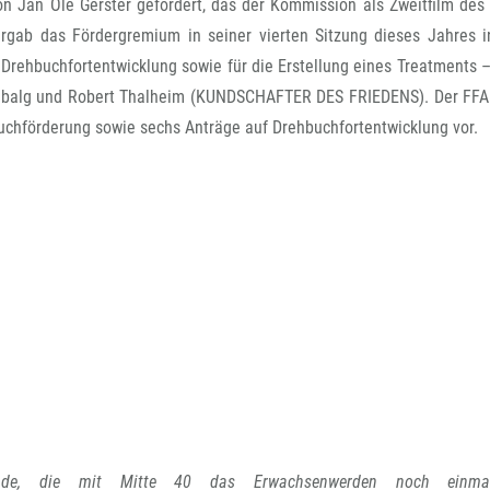
FFG-A
 Jan Ole Gerster gefördert, das der Kommission als Zweitfilm des
ergab das Fördergremium in seiner vierten Sitzung dieses Jahres 
 Drehbuchfortentwicklung sowie für die Erstellung eines Treatments 
enbalg und Robert Thalheim (KUNDSCHAFTER DES FRIEDENS). Der FFA
uchförderung sowie sechs Anträge auf Drehbuchfortentwicklung vor.
nde, die mit Mitte 40 das Erwachsenwerden noch einma