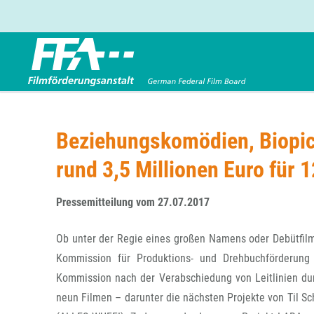
Förderbereiche
Über uns
Entwicklungsförderung
FFA 2025
Beziehungskomödien, Biopic 
Produktionsförderung
Die FFA in Kürze
rund 3,5 Millionen Euro für 
Verleihförderung
Gremien
Kinoförderung
Stellenangebote
Pressemitteilung vom 27.07.2017
Folgevorhaben aus BKM-Preismitteln
Referendariat
Twitter
Mail
Förderprogramm Filmerbe
Vergabebekanntmachung
Ob unter der Regie eines großen Namens oder Debütfilm
Eigenkapitalaufstockung
Kommission für Produktions- und Drehbuchförderung 
Sonderförderungen nach § 2 FFG
Kommission nach der Verabschiedung von Leitlinien dur
neun Filmen – darunter die nächsten Projekte von Til