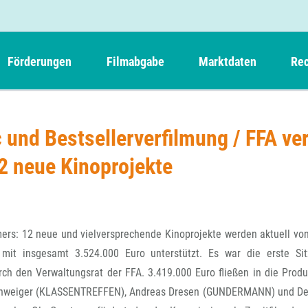
Förderungen
Filmabgabe
Marktdaten
Rec
Weitere Informationen
Beteiligungen, Kooperationen
Filmabgabe der Kinos
Filmf
Navigation
Einreich- und Sitzungstermine
Kurzfilmpreis Short Tiger
und Bestsellerverfilmung / FFA ver
Filmabgabe von Videoprogrammanbietern 
Richt
überspringen
Webinare
German Films und Vision Kino
12 neue Kinoprojekte
Filmabgabe von Fernsehveranstaltern
Richt
Förderergebnisse
Der besondere Kinderfilm
Filmstarts
Kindertiger
DFFF-
Nachhaltigkeit
FFA International
GMPF-
Erlösabrechnung
ers: 12 neue und vielversprechende Kinoprojekte werden aktuell von
Exportbeitrag
Teil
mit insgesamt 3.524.000 Euro unterstützt. Es war die erste Si
Sperrfristen und Verkürzungsmöglichkeiten
ch den Verwaltungsrat der FFA. 3.419.000 Euro fließen in die Produ
Rege
 Schweiger (KLASSENTREFFEN), Andreas Dresen (GUNDERMANN) und De