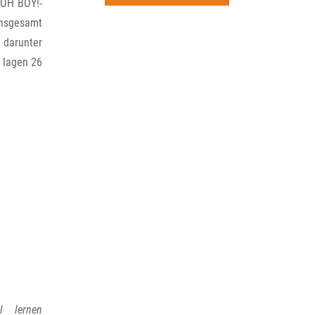
rchiv
 OH BOY!-
insgesamt
– darunter
 lagen 26
l lernen