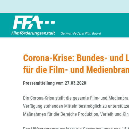
Förderbereiche
Über uns
Entwicklungsförderung
FFA 2025
Corona-Krise: Bundes- und 
Produktionsförderung
Die FFA in Kürze
für die Film- und Medienbra
Verleihförderung
Gremien
Kinoförderung
Stellenangebote
Pressemitteilung vom 27.03.2020
Folgevorhaben aus BKM-Preismitteln
Referendariat
Twitter
Mail
Förderprogramm Filmerbe
Vergabebekanntmachung
Die Corona-Krise stellt die gesamte Film- und Medienbra
Eigenkapitalaufstockung
Verfügung stehenden Mitteln bestmöglich zu unterstütz
Sonderförderungen nach § 2 FFG
Maßnahmen für die Bereiche Produktion, Verleih und Kino