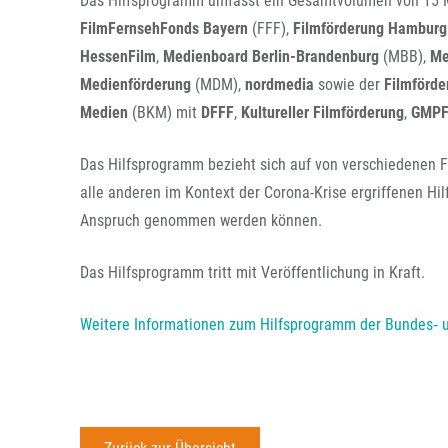
Das Hilfsprogramm umfasst ein Gesamtvolumen von 15 M
FilmFernsehFonds Bayern
(FFF),
Filmförderung Hamburg
HessenFilm
,
Medienboard Berlin-Brandenburg
(MBB),
Me
Medienförderung
(MDM),
nordmedia
sowie der
Filmförde
Medien
(BKM) mit
DFFF
,
Kultureller Filmförderung
,
GMP
Das Hilfsprogramm bezieht sich auf von verschiedenen F
alle anderen im Kontext der Corona-Krise ergriffenen 
Anspruch genommen werden können.
Das Hilfsprogramm tritt mit Veröffentlichung in Kraft.
Weitere Informationen zum Hilfsprogramm der Bundes‐ u