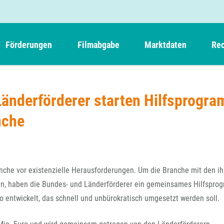
Förderungen
Filmabgabe
Marktdaten
Rec
Weitere Informationen
Beteiligungen, Kooperationen
Filmabgabe der Kinos
Filmf
Navigation
Einreich- und Sitzungstermine
Kurzfilmpreis Short Tiger
Länderförderer starten Hilfsprogr
Filmabgabe von Videoprogrammanbietern 
Richt
überspringen
Webinare
German Films und Vision Kino
nche
Filmabgabe von Fernsehveranstaltern
Richt
Förderergebnisse
Der besondere Kinderfilm
Filmstarts
Kindertiger
DFFF-
Nachhaltigkeit
FFA International
GMPF-
Erlösabrechnung
nche vor existenzielle Herausforderungen. Um die Branche mit den i
Exportbeitrag
Teil
en, haben die Bundes- und Länderförderer ein gemeinsames Hilfspro
Sperrfristen und Verkürzungsmöglichkeiten
 entwickelt, das schnell und unbürokratisch umgesetzt werden soll.
Rege