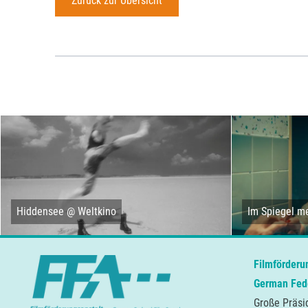
Zurück zur Übersicht
Hiddensee @ Weltkino
Im Spiegel me
Filmförderu
German Fede
Große Präsi