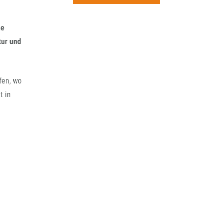
rchiv
he
tur und
fen, wo
t in