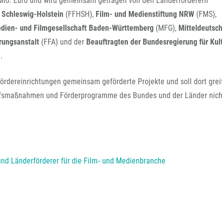
io. Euro und wird gemeinsam getragen von den Länderförderern
FFG-A
 Schleswig-Holstein
(FFHSH),
Film- und Medienstiftung NRW
(FMS),
dien- und Filmgesellschaft Baden-Württemberg
(MFG),
Mitteldeutsc
rungsanstalt
(FFA) und der
Beauftragten der Bundesregierung für Kul
F
.
ördereinrichtungen gemeinsam geförderte Projekte und soll dort grei
Hilfsmaßnahmen und Förderprogramme des Bundes und der Länder nich
nd Länderförderer für die Film‐ und Medienbranche