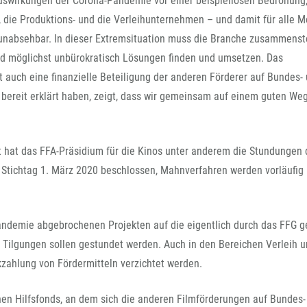
Auswirkungen der Corona-Pandemie vor einer beispiellosen Bedrohung,“
FFG-A
, die Produktions- und die Verleihunternehmen – und damit für alle 
d unabsehbar. In dieser Extremsituation muss die Branche zusammenst
d möglichst unbürokratisch Lösungen finden und umsetzen. Das
auch eine finanzielle Beteiligung der anderen Förderer auf Bundes-
 bereit erklärt haben, zeigt, dass wir gemeinsam auf einem guten We
 hat das FFA-Präsidium für die Kinos unter anderem die Stundungen 
tichtag 1. März 2020 beschlossen, Mahnverfahren werden vorläufig 
Pandemie abgebrochenen Projekten auf die eigentlich durch das FFG g
e Tilgungen sollen gestundet werden. Auch in den Bereichen Verleih 
kzahlung von Fördermitteln verzichtet werden.
n Hilfsfonds, an dem sich die anderen Filmförderungen auf Bundes-