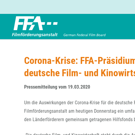
Förderbereiche
Über uns
Entwicklungsförderung
FFA 2025
Corona-Krise: FFA-Präsidiu
Produktionsförderung
Die FFA in Kürze
deutsche Film- und Kinowirt
Verleihförderung
Gremien
Kinoförderung
Stellenangebote
Pressemitteilung vom 19.03.2020
Folgevorhaben aus BKM-Preismitteln
Referendariat
Twitter
Mail
Förderprogramm Filmerbe
Vergabebekanntmachung
Um die Auswirkungen der Corona-Krise für die deutsche F
Eigenkapitalaufstockung
Filmförderungsanstalt am heutigen Donnerstag ein umf
Sonderförderungen nach § 2 FFG
den Länderförderern gemeinsam getragenen Hilfsfonds 