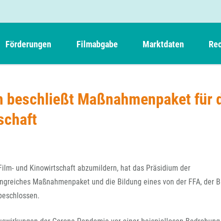
Förderungen
Filmabgabe
Marktdaten
Rec
Weitere Informationen
Beteiligungen, Kooperationen
Filmabgabe der Kinos
Filmf
Navigation
Einreich- und Sitzungstermine
Kurzfilmpreis Short Tiger
m beschließt Maßnahmenpaket für 
Filmabgabe von Videoprogrammanbietern 
Richt
überspringen
Webinare
German Films und Vision Kino
schaft
Filmabgabe von Fernsehveranstaltern
Richt
Förderergebnisse
Der besondere Kinderfilm
Filmstarts
Kindertiger
DFFF-
Nachhaltigkeit
FFA International
GMPF-
Erlösabrechnung
ilm- und Kinowirtschaft abzumildern, hat das Präsidium der
Exportbeitrag
Teil
angreiches Maßnahmenpaket und die Bildung eines von der FFA, der 
Sperrfristen und Verkürzungsmöglichkeiten
beschlossen.
Rege