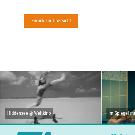
Zurück zur Übersicht
Hiddensee @ Weltkino
Im Spiegel me