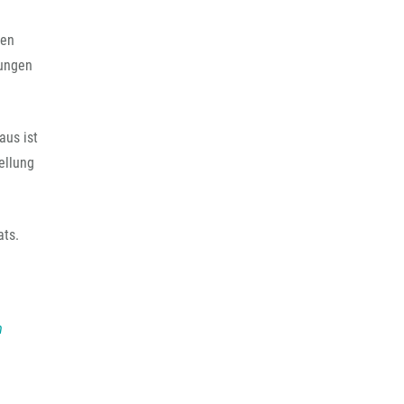
ren
dungen
aus ist
ellung
ats.
m