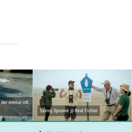
der einmal ich
Saving Spoonie @ Real Fiction