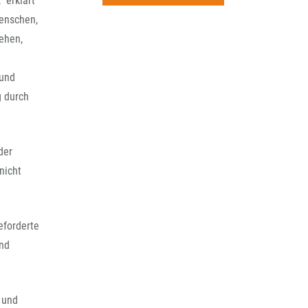
 erklärt
rchiv
Menschen,
ehen,
 und
g durch
der
nicht
eforderte
und
 und