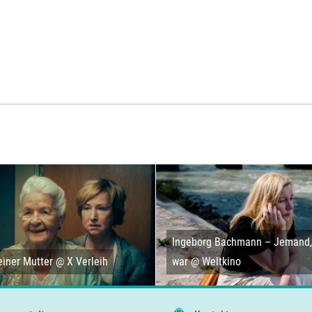
Ingeborg Bachmann – Jemand, 
iner Mutter @ X Verleih
war @ Weltkino