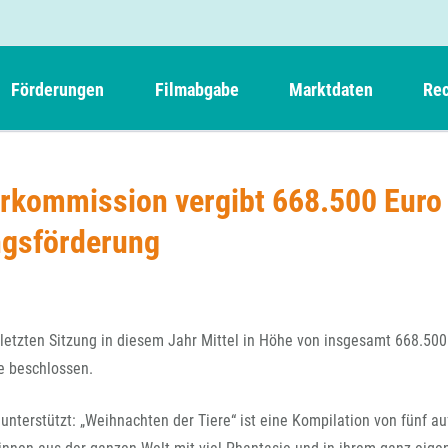
Förderungen
Filmabgabe
Marktdaten
Rec
Weitere Informationen
Beteiligungen, Kooperationen
Filmabgabe der Kinos
Filmf
Navigation
Einreich- und Sitzungstermine
Kurzfilmpreis Short Tiger
rkommission vergibt 668.500 Euro
Filmabgabe von Videoprogrammanbietern 
Richt
überspringen
Webinare
German Films und Vision Kino
ngsförderung
Filmabgabe von Fernsehveranstaltern
Richt
Förderergebnisse
Der besondere Kinderfilm
Filmstarts
Kindertiger
DFFF-
Nachhaltigkeit
FFA International
GMPF-
Erlösabrechnung
letzten Sitzung in diesem Jahr Mittel in Höhe von insgesamt 668.500
Exportbeitrag
Teil
e beschlossen.
Sperrfristen und Verkürzungsmöglichkeiten
Rege
unterstützt: „Weihnachten der Tiere“ ist eine Kompilation von fünf a