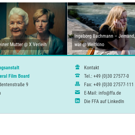
Ingeborg Bachmann – Jemand, 
iner Mutter @ X Verleih
war @ Weltkino
ngsanstalt
Kontakt
ral Film Board
Tel.: +49 (0)30 27577-0
dentenstraße 9
Fax: +49 (0)30 27577-111
n
E-Mail: info@ffa.de
Die FFA auf LinkedIn