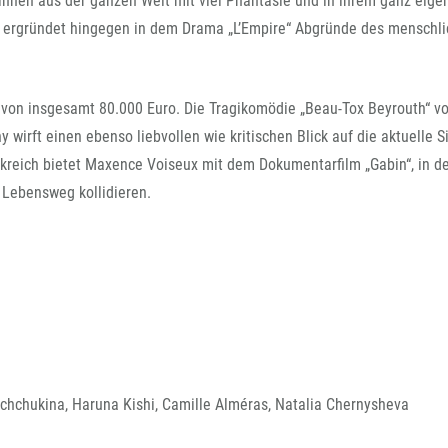
innen aus der ganzen Welt mit viel Phantasie und in ihrem ganz eigen
FFG-A
 ergründet hingegen in dem Drama „L’Empire“ Abgründe des menschl
 von insgesamt 80.000 Euro. Die Tragikomödie „Beau-Tox Beyrouth“ v
wirft einen ebenso liebvollen wie kritischen Blick auf die aktuelle S
ankreich bietet Maxence Voiseux mit dem Dokumentarfilm „Gabin“, in 
 Lebensweg kollidieren.
Schchukina, Haruna Kishi, Camille Alméras, Natalia Chernysheva