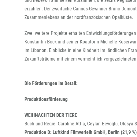
und liebevoll animierten Kurzfilmen, die sechs Regisseur
erzählen. Der zweifache Cannes-Gewinner Bruno Dumont
Zusammenlebens an der nordfranzösischen Opalküste.
Zwei weitere Projekte erhalten Entwicklungsförderungen
Konstantin Bock und seiner Koautorin Michelle Keserwany 
im Libanon. Einblicke in eine Kindheit im ländlichen Fr
Zukunftsträume mit einem vermeintlich vorgezeichneten
Die Förderungen im Detail:
Produktionsförderung
WEIHNACHTEN DER TIERE
Buch und Regie: Caroline Attia, Ceylan Beyoglu, Olesya 
Produktion D: Luftkind Filmverleih GmbH, Berlin (21,9 %)