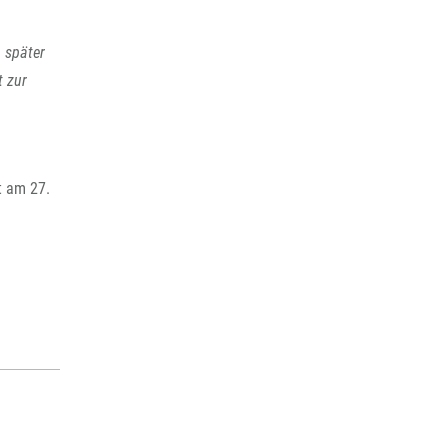
 später
t zur
t am 27.