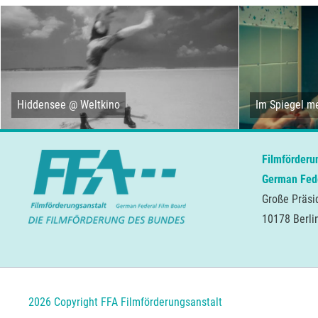
Hiddensee @ Weltkino
Im Spiegel me
Filmförderu
German Fede
Große Präsi
10178 Berli
2026 Copyright FFA Filmförderungsanstalt