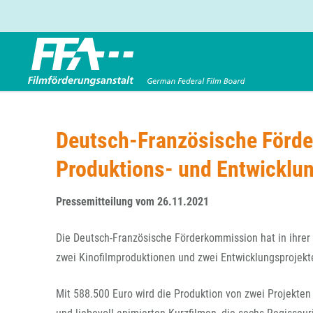
Förderbereiche
Über uns
Entwicklungsförderung
FFA 2025
Deutsch-Französische Förde
Produktionsförderung
Die FFA in Kürze
Produktions- und Entwicklu
Verleihförderung
Gremien
Kinoförderung
Stellenangebote
Pressemitteilung vom 26.11.2021
Folgevorhaben aus BKM-Preismitteln
Referendariat
Twitter
Mail
Förderprogramm Filmerbe
Vergabebekanntmachung
Die Deutsch-Französische Förderkommission hat in ihrer 
Eigenkapitalaufstockung
zwei Kinofilmproduktionen und zwei Entwicklungsprojekt
Sonderförderungen nach § 2 FFG
Mit 588.500 Euro wird die Produktion von zwei Projekten 