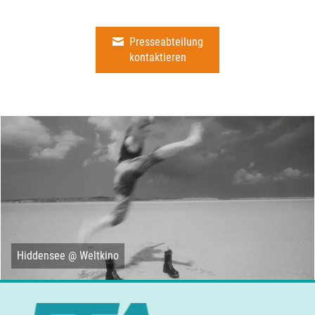
Presseabteilung
kontaktieren
Hiddensee @ Weltkino