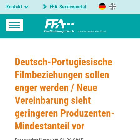
Kontakt
FFA-Serviceportal
Deutsch-Portugiesische
Filmbeziehungen sollen
enger werden / Neue
Vereinbarung sieht
geringeren Produzenten-
Mindestanteil vor