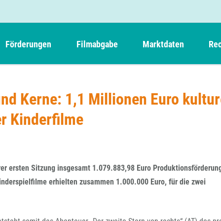
Förderungen
Filmabgabe
Marktdaten
Rec
Weitere Informationen
Beteiligungen, Kooperationen
Filmabgabe der Kinos
Filmf
Navigation
Einreich- und Sitzungstermine
Kurzfilmpreis Short Tiger
d Kerne: 1,1 Millionen Euro kultur
Filmabgabe von Videoprogrammanbietern 
Richt
überspringen
Webinare
German Films und Vision Kino
r Kinderfilme
Filmabgabe von Fernsehveranstaltern
Richt
Förderergebnisse
Der besondere Kinderfilm
Filmstarts
Kindertiger
DFFF-
Nachhaltigkeit
FFA International
GMPF-
Erlösabrechnung
ihrer ersten Sitzung insgesamt 1.079.883,98 Euro Produktionsförderung
Exportbeitrag
Teil
inderspielfilme erhielten zusammen 1.000.000 Euro, für die zwei
Sperrfristen und Verkürzungsmöglichkeiten
Rege