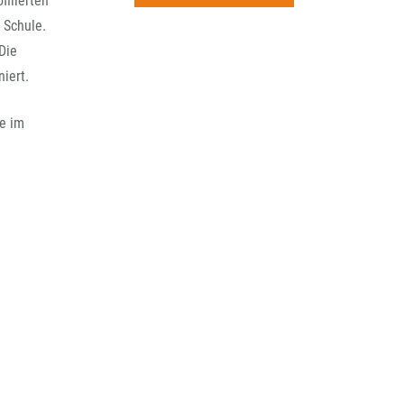
filierten
rchiv
 Schule.
Die
iert.
ne im