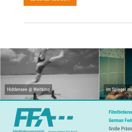
Hiddensee @ Weltkino
Im Spiegel me
Filmförderu
German Fede
Große Präsi