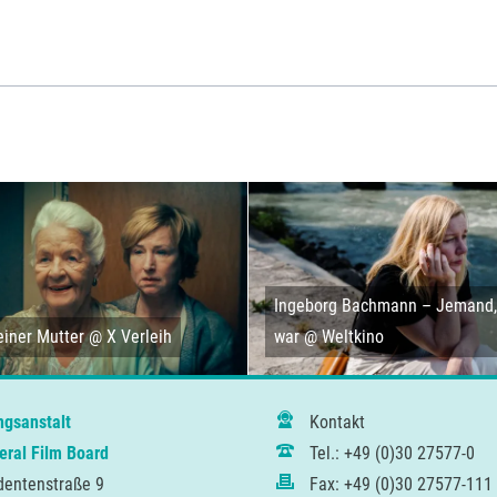
Ingeborg Bachmann – Jemand, 
iner Mutter @ X Verleih
war @ Weltkino
ngsanstalt
Kontakt
ral Film Board
Tel.: +49 (0)30 27577-0
dentenstraße 9
Fax: +49 (0)30 27577-111