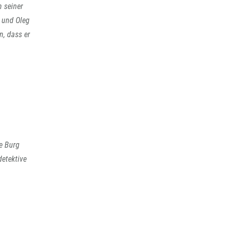
n seiner
 und Oleg
n, dass er
e Burg
detektive