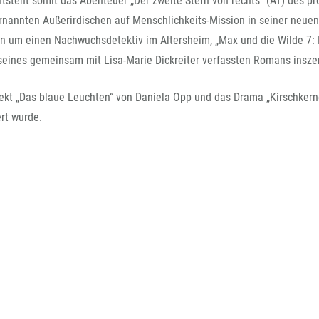
tsteht somit das Abenteuer „Der zweite Stern von rechts“ (AT) des pro
FFG-A
ernannten Außerirdischen auf Menschlichkeits-Mission in seiner neuen
en um einen Nachwuchsdetektiv im Altersheim, „Max und die Wilde 7: 
seines gemeinsam mit Lisa-Marie Dickreiter verfassten Romans inszen
jekt „Das blaue Leuchten“ von Daniela Opp und das Drama „Kirschker
ert wurde.