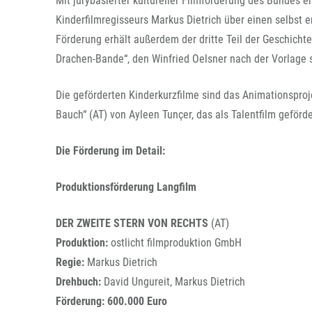
Mit jurybasierter kultureller Filmförderung des Bundes en
Kinderfilmregisseurs Markus Dietrich über einen selbst 
Förderung erhält außerdem der dritte Teil der Geschicht
Drachen-Bande“, den Winfried Oelsner nach der Vorlage 
Die geförderten Kinderkurzfilme sind das Animationspro
Bauch“ (AT) von Ayleen Tunçer, das als Talentfilm geförd
Die Förderung im Detail:
Produktionsförderung Langfilm
DER ZWEITE STERN VON RECHTS
(AT)
Produktion:
ostlicht filmproduktion GmbH
Regie:
Markus Dietrich
Drehbuch:
David Ungureit, Markus Dietrich
Förderung: 600.000 Euro