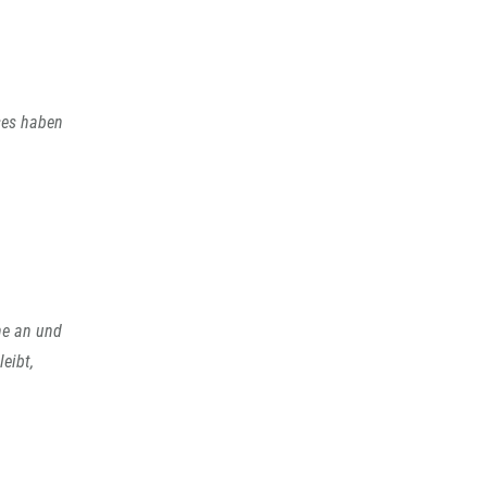
ses haben
he an und
eibt,