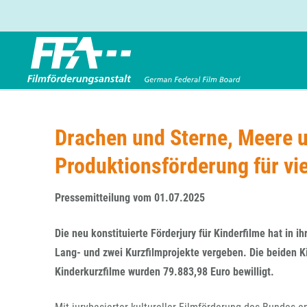
Förderbereiche
Über uns
Entwicklungsförderung
FFA 2025
Drachen und Sterne, Meere un
Produktionsförderung
Die FFA in Kürze
Produktionsförderung für vie
Verleihförderung
Gremien
Kinoförderung
Stellenangebote
Pressemitteilung vom 01.07.2025
Folgevorhaben aus BKM-Preismitteln
Referendariat
Twitter
Mail
Förderprogramm Filmerbe
Vergabebekanntmachung
Die neu konstituierte Förderjury für Kinderfilme hat in 
Eigenkapitalaufstockung
Lang- und zwei Kurzfilmprojekte vergeben. Die beiden K
Sonderförderungen nach § 2 FFG
Kinderkurzfilme wurden 79.883,98 Euro bewilligt.