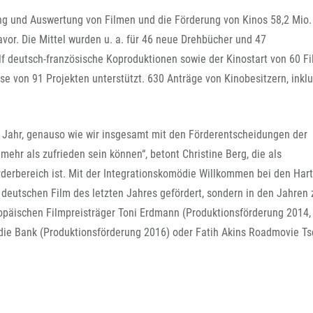
FFG-A
ung und Auswertung von Filmen und die Förderung von Kinos 58,2 Mio.
vor. Die Mittel wurden u. a. für 46 neue Drehbücher und 47
lf deutsch-französische Koproduktionen sowie der Kinostart von 60 F
e von 91 Projekten unterstützt. 630 Anträge von Kinobesitzern, inklu
s Jahr, genauso wie wir insgesamt mit den Förderentscheidungen der
hr als zufrieden sein können“, betont Christine Berg, die als
örderbereich ist. Mit der Integrationskomödie Willkommen bei den Ha
deutschen Film des letzten Jahres gefördert, sondern in den Jahren 
äischen Filmpreisträger Toni Erdmann (Produktionsförderung 2014,
die Bank (Produktionsförderung 2016) oder Fatih Akins Roadmovie Ts