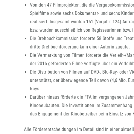
Von den 47 Filmprojekten, die die Vergabekommission
Spielfilme sowie sechs Dokumentar- und sechs Kinderfi
realisiert. Insgesamt wurden 161 (Vorjahr: 124) Anträ
bzw. wurden ausschließlich von Regisseurinnen bzw. i
Die Drehbuchkommission förderte 58 Stoffe und Treatm
dritte Drehbuchförderung kam einer Autorin zugute.
Die Vermarktung von Filmen förderte die Verleih-/Ma
der 2016 geförderten Filme verfügte über ein Verleih
Die Distribution von Filmen auf DVD-, Blu-Ray- oder
unterstützt, der überwiegende Teil davon (4,6 Mio. 
Rays.
Darüber hinaus förderte die FFA im vergangenen Jahr
Kinoneubauten. Die Investitionen im Zusammenhang mi
das Engagement der Kinobetreiber beim Einsatz von Ku
Alle Förderentscheidungen im Detail sind in einer aktue