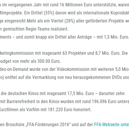
 im vergangenen Jahr mit rund 16 Millionen Euro unterstützte, ware
lmprojekte. Ein Drittel (35%) davon wird als internationale Koproduk
ge eingereicht.Mehr als ein Viertel (28%) aller geförderten Projekte 
n gemischten Regie-Teams realisiert.
ents – und somit knapp ein Drittel aller Anträge – mit 1,3 Mio. Euro
rketingkommission mit insgesamt 63 Projekten und 8,7 Mio. Euro. Die
budget von mehr als 300.00 Euro.
 Video-on-Demand wurde von der Videokommission mit weiteren 5,0 Mio
Euro) entfiel auf die Vermarktung von neu herausgekommenen DVDs und
 die deutschen Kinos mit insgesamt 17,5 Mio. Euro – darunter zehn
t Barrierefreiheit in den Kinos wurden mit rund 196.096 Euro unters
rzfilmen als Vorfilm mit 181.220 Euro honoriert.
llen Broschüre „FFA-Förderungen 2016“ und auf der
FFA-Webseite unte