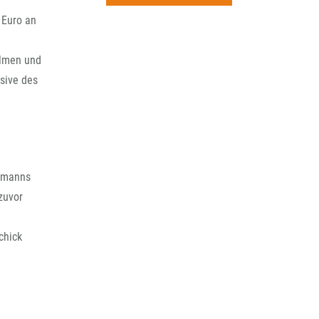
rchiv
 Euro an
ilmen und
sive des
rtmanns
zuvor
chick