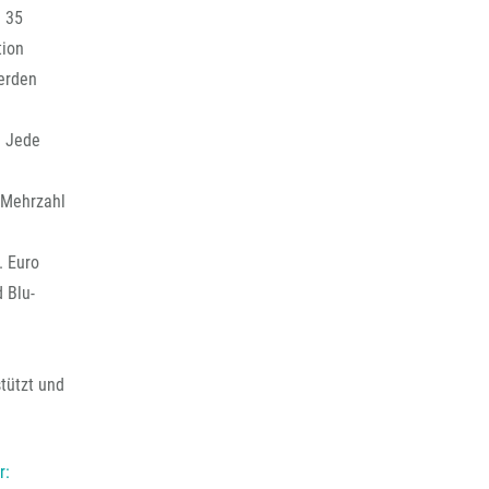
n 35
tion
werden
. Jede
 Mehrzahl
. Euro
 Blu-
tützt und
r: