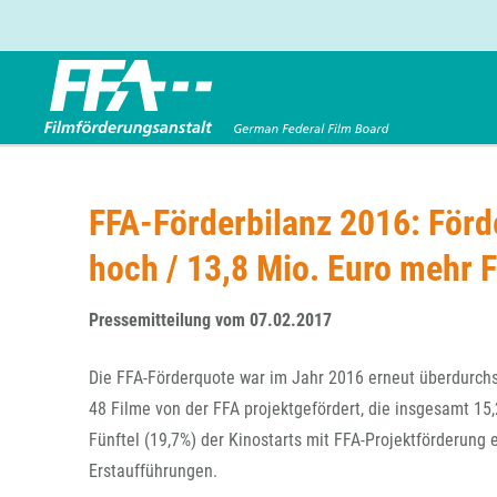
Förderbereiche
Über uns
Entwicklungsförderung
FFA 2025
FFA-Förderbilanz 2016: Förd
Produktionsförderung
Die FFA in Kürze
hoch / 13,8 Mio. Euro mehr F
Verleihförderung
Gremien
Kinoförderung
Stellenangebote
Pressemitteilung vom 07.02.2017
Folgevorhaben aus BKM-Preismitteln
Referendariat
Twitter
Mail
Förderprogramm Filmerbe
Vergabebekanntmachung
Die FFA-Förderquote war im Jahr 2016 erneut überdurchs
Eigenkapitalaufstockung
48 Filme von der FFA projektgefördert, die insgesamt 15
Sonderförderungen nach § 2 FFG
Fünftel (19,7%) der Kinostarts mit FFA-Projektförderung e
Erstaufführungen.