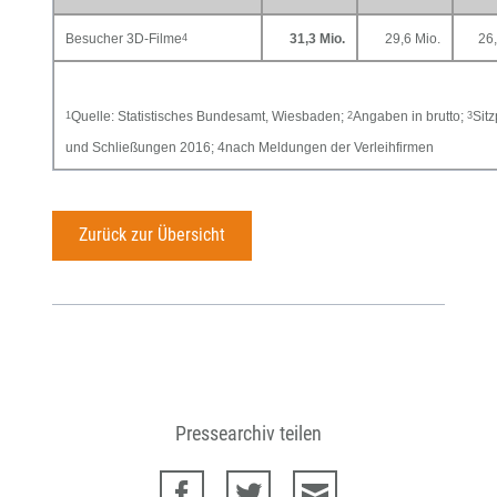
Besucher 3D-Filme
31,3 Mio.
29,6 Mio.
26,
4
Quelle: Statistisches Bundesamt, Wiesbaden;
Angaben in brutto;
Sitz
1
2
3
und Schließungen 2016; 4nach Meldungen der Verleihfirmen
Zurück zur Übersicht
Pressearchiv teilen