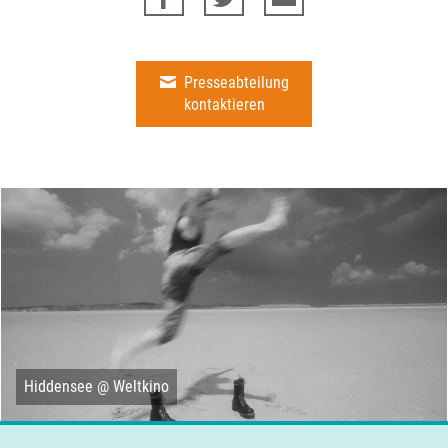
Presseabteilung
kontaktieren
Hiddensee @ Weltkino