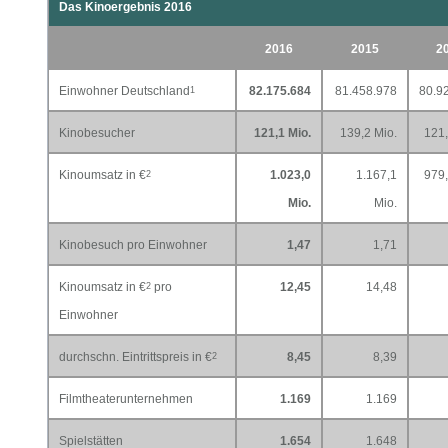
Das Kinoergebnis 2016
2016
2015
2
Einwohner Deutschland
82.175.684
81.458.978
80.9
1
Kinobesucher
121,1 Mio.
139,2 Mio.
121,
Kinoumsatz in €
1.023,0
1.167,1
979,
2
Mio.
Mio.
Kinobesuch pro Einwohner
1,47
1,71
Kinoumsatz in €
pro
12,45
14,48
2
Einwohner
durchschn. Eintrittspreis in €
8,45
8,39
2
Filmtheaterunternehmen
1.169
1.169
Spielstätten
1.654
1.648