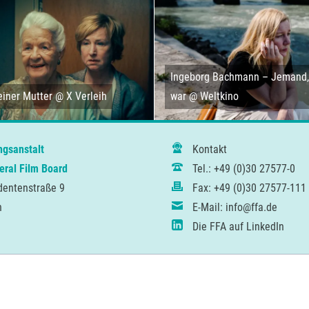
Ingeborg Bachmann – Jemand, 
iner Mutter @ X Verleih
war @ Weltkino
ngsanstalt
Kontakt
ral Film Board
Tel.: +49 (0)30 27577-0
dentenstraße 9
Fax: +49 (0)30 27577-111
n
E-Mail: info@ffa.de
Die FFA auf LinkedIn