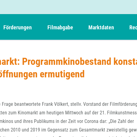
Förderungen
Filmabgabe
Marktdaten
Rec
Weitere Informationen
Beteiligungen, Kooperationen
Filmabgabe der Kinos
Filmf
Navigation
Einreich- und Sitzungstermine
Kurzfilmpreis Short Tiger
arkt: Programmkinobestand konst
Filmabgabe von Videoprogrammanbietern 
Richt
überspringen
Webinare
German Films und Vision Kino
öffnungen ermutigend
Filmabgabe von Fernsehveranstaltern
Richt
Förderergebnisse
Der besondere Kinderfilm
Filmstarts
Kindertiger
DFFF-
Nachhaltigkeit
FFA International
GMPF-
Erlösabrechnung
rage beantwortete Frank Völkert, stellv. Vorstand der Filmförderung
Exportbeitrag
Teil
Fakten zum Kinomarkt am heutigen Mittwoch auf der 21. Filmkunstmess
Sperrfristen und Verkürzungsmöglichkeiten
mkinos und ihres Publikums in der Zeit vor Corona dar: „Die Zahl der
Rege
ischen 2010 und 2019 im Gegensatz zum Gesamtmarkt zweistellig gew