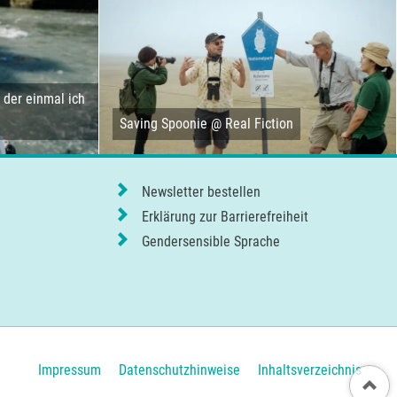
der einmal ich
Saving Spoonie @ Real Fiction
Newsletter bestellen
Erklärung zur Barrierefreiheit
Gendersensible Sprache
Navigation
Impressum
Datenschutzhinweise
Inhaltsverzeichnis
Nach ob
überspringen