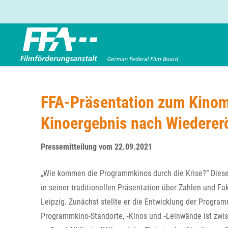
Förderbereiche
Über uns
Entwicklungsförderung
FFA 2025
FFA-Präsentation zum Kinom
Produktionsförderung
Die FFA in Kürze
Kinoergebnis nach Wiederer
Verleihförderung
Gremien
Kinoförderung
Stellenangebote
Pressemitteilung vom 22.09.2021
Folgevorhaben aus BKM-Preismitteln
Referendariat
Twitter
Mail
Förderprogramm Filmerbe
Vergabebekanntmachung
„Wie kommen die Programmkinos durch die Krise?“ Diese F
Eigenkapitalaufstockung
in seiner traditionellen Präsentation über Zahlen und 
Sonderförderungen nach § 2 FFG
Leipzig. Zunächst stellte er die Entwicklung der Program
Programmkino-Standorte, ‑Kinos und ‑Leinwände ist zw