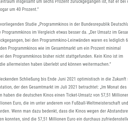
FFG-A
 Zeitraum insgesamt um sechs Prozent zurückgegangen ist, hat er bei
ogar um 40 Prozent.“
zt vorliegenden Studie „Programmkinos in der Bundesrepublik Deutsch
die Programmkinos im Vergleich etwas besser da. „Der Umsatz im Ges
ückgegangen, bei den Programmkino-Leinwänden waren es lediglich 
bei den Programmkinos wie im Gesamtmarkt um ein Prozent minimal
ei den Programmkinos bisher nicht stattgefunden. Kein Kino ist im
 die allermeisten haben überlebt und können weitermachen.“
eckenden Schließung bis Ende Juni 2021 optimistisch in die Zukunft
entation, der den Gesamtmarkt im Juli 2021 betrachtet: „Im Monat des
 haben die deutschen Kinos einen Ticket-Umsatz von 57,51 Millione
illionen Euro, die im unter anderem von Fußball-Weltmeisterschaft un
rden. Wenn man dazu bedenkt, dass die Kinos wegen der Abstandsr
zen konnten, sind die 57,51 Millionen Euro ein durchaus zufriedenstel