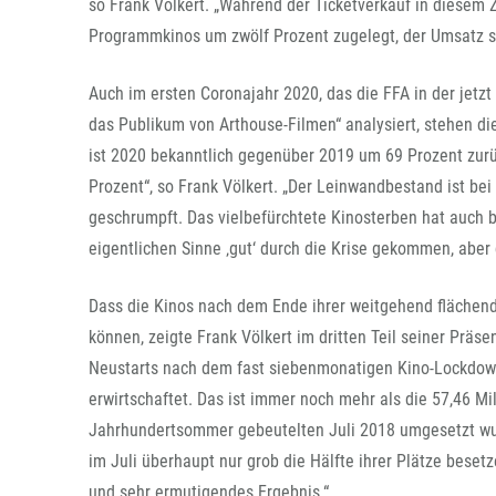
so Frank Völkert. „Während der Ticketverkauf in diesem
Programmkinos um zwölf Prozent zugelegt, der Umsatz s
Auch im ersten Coronajahr 2020, das die FFA in der jet
das Publikum von Arthouse-Filmen“ analysiert, stehen 
ist 2020 bekanntlich gegenüber 2019 um 69 Prozent zur
Prozent“, so Frank Völkert. „Der Leinwandbestand ist 
geschrumpft. Das vielbefürchtete Kinosterben hat auch b
eigentlichen Sinne ‚gut‘ durch die Krise gekommen, aber
Dass die Kinos nach dem Ende ihrer weitgehend flächend
können, zeigte Frank Völkert im dritten Teil seiner Präs
Neustarts nach dem fast siebenmonatigen Kino-Lockdown
erwirtschaftet. Das ist immer noch mehr als die 57,46 M
Jahrhundertsommer gebeutelten Juli 2018 umgesetzt wu
im Juli überhaupt nur grob die Hälfte ihrer Plätze beset
und sehr ermutigendes Ergebnis.“