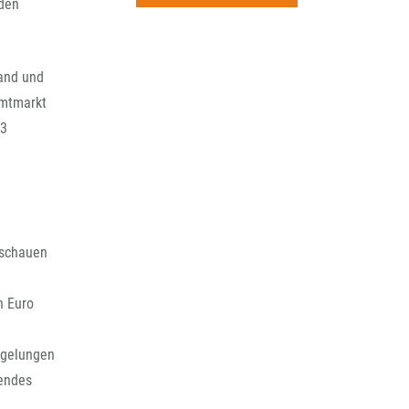
rchiv
 den
land und
amtmarkt
63
 schauen
n Euro
d
egelungen
lendes