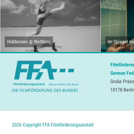
Hiddensee @ Weltkino
Im Spiegel me
Filmförderu
German Fede
Große Präsi
10178 Berli
2026 Copyright FFA Filmförderungsanstalt