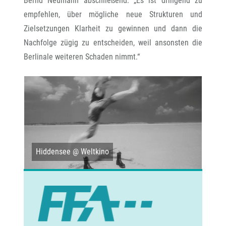
Bernd Neumann abschließend: „Es ist dringend zu
empfehlen, über mögliche neue Strukturen und
Zielsetzungen Klarheit zu gewinnen und dann die
Nachfolge zügig zu entscheiden, weil ansonsten die
Berlinale weiteren Schaden nimmt.“
 @
Hiddensee @ Weltkino
Im 