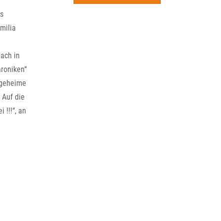
rchiv
es
milia
ach in
hroniken“
 geheime
 Auf die
!!!“, an