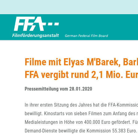
Förderbereiche
Über uns
Entwicklungsförderung
FFA 2025
Filme mit Elyas M'Barek, Ba
Produktionsförderung
Die FFA in Kürze
FFA vergibt rund 2,1 Mio. Eu
Verleihförderung
Gremien
Kinoförderung
Stellenangebote
Pressemitteilung vom 28.01.2020
Folgevorhaben aus BKM-Preismitteln
Referendariat
Twitter
Mail
Förderprogramm Filmerbe
Vergabebekanntmachung
In ihrer ersten Sitzung des Jahres hat die FFA-Kommissio
Eigenkapitalaufstockung
bewilligt. Kinostarts von sieben Filmen zum Anfang des
Sonderförderungen nach § 2 FFG
Medialeistungen in Höhe von 400.000 Euro gefördert. Fü
Demand-Dienste bewilligte die Kommission 55.383 Euro.