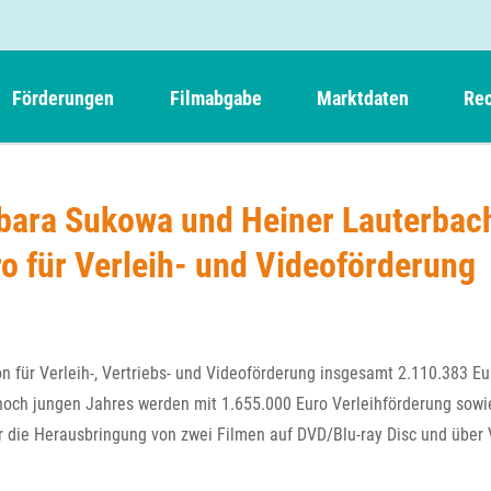
Förderungen
Filmabgabe
Marktdaten
Rec
Weitere Informationen
Beteiligungen, Kooperationen
Filmabgabe der Kinos
Filmf
Navigation
Einreich- und Sitzungstermine
Kurzfilmpreis Short Tiger
rbara Sukowa und Heiner Lauterbac
Filmabgabe von Videoprogrammanbietern 
Richt
überspringen
Webinare
German Films und Vision Kino
ro für Verleih- und Videoförderung
Filmabgabe von Fernsehveranstaltern
Richt
Förderergebnisse
Der besondere Kinderfilm
Filmstarts
Kindertiger
DFFF-
Nachhaltigkeit
FFA International
GMPF-
Erlösabrechnung
n für Verleih-, Vertriebs- und Videoförderung insgesamt 2.110.383 Eu
Exportbeitrag
Teil
 noch jungen Jahres werden mit 1.655.000 Euro Verleihförderung sowi
Sperrfristen und Verkürzungsmöglichkeiten
r die Herausbringung von zwei Filmen auf DVD/Blu-ray Disc und über 
Rege