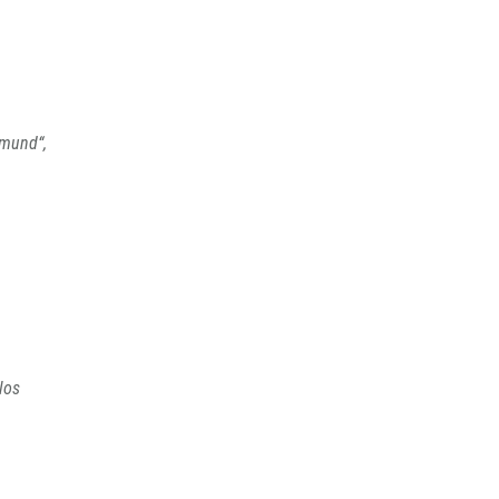
dmund“,
los