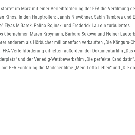
FFG-A
 startet im März mit einer Verleihförderung der FFA die Verfilmung d
n Kinos. In den Hauptrollen: Jannis Niewöhner, Sabin Tambrea und E
e“ Elyas M'Barek, Palina Rojinski und Frederick Lau ein turbulentes
os übernehmen Maren Kroymann, Barbara Sukowa und Heiner Lauterb
unter anderem als Hörbücher millionenfach verkauften „Die Känguru-C
. FFA-Verleihförderung erhielten außerdem der Dokumentarfilm „Das
erplatz“ und der Venedig-Wettbewerbsfilm „Die perfekte Kandidatin“.
it FFA-Förderung die Mädchenfilme „Mein Lotta-Leben“ und „Die drei 
.