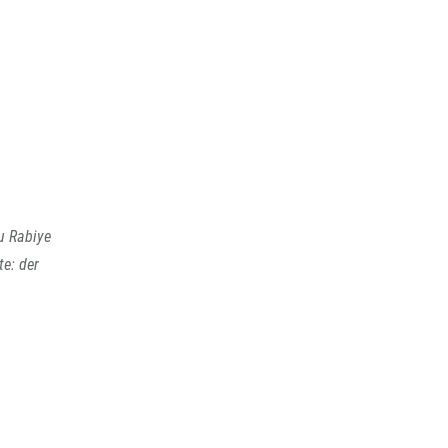
u Rabiye
te: der