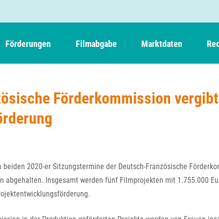
Förderungen
Filmabgabe
Marktdaten
Rec
Weitere Informationen
Beteiligungen, Kooperationen
Filmabgabe der Kinos
Filmf
Navigation
Einreich- und Sitzungstermine
Kurzfilmpreis Short Tiger
ösische Förderkommission vergibt
Filmabgabe von Videoprogrammanbietern 
Richt
überspringen
Webinare
German Films und Vision Kino
örderung
Filmabgabe von Fernsehveranstaltern
Richt
Förderergebnisse
Der besondere Kinderfilm
Filmstarts
Kindertiger
DFFF-
Nachhaltigkeit
FFA International
GMPF-
Erlösabrechnung
 beiden 2020-er Sitzungstermine der Deutsch-Französische Förderk
Exportbeitrag
Teil
n abgehalten. Insgesamt werden fünf Filmprojekten mit 1.755.000 Eu
Sperrfristen und Verkürzungsmöglichkeiten
Projektentwicklungsförderung.
Rege