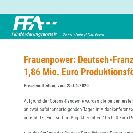
Förderbereiche
Über uns
Entwicklungsförderung
FFA 2025
Frauenpower: Deutsch-Franz
Produktionsförderung
Die FFA in Kürze
1,86 Mio. Euro Produktionsf
Verleihförderung
Gremien
Kinoförderung
Stellenangebote
Pressemitteilung vom 25.06.2020
Folgevorhaben aus BKM-Preismitteln
Referendariat
Twitter
Mail
Förderprogramm Filmerbe
Vergabebekanntmachung
Aufgrund der Corona-Pandemie wurden die beiden ersten
Eigenkapitalaufstockung
an zwei aufeinanderfolgenden Tagen in Videokonferenze
Sonderförderungen nach § 2 FFG
unterstützt, vier weitere Projekt erhalten 105.000 Euro 