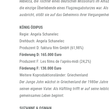
Rebecca, die Tochter eines deutschen Missionars im Amazo
die einzige Überlebende eines Flugzeugabsturzes war. Als 
ausbricht, stößt sie auf das Geheimnis ihrer Vergangenhei
KÖNIG ÖDIPUS
Regie: Angela Schanelec
Drehbuch: Angela Schanelec
Produzent D: faktura film GmbH (61,98%)
Förderung D: 165.000 Euro
Produzent F: Les films de l'après-midi (24,2%)
Förderung F: 130.000 Euro
Weitere Koproduktionsländer: Griechenland
Der Junge John wächst in Griechenland der 1980er Jahre b
seinen eigenen Vater. Als Häftling trifft er auf seine leib
gemeinsames Leben beginnt.
SUZANNE & OSMAN