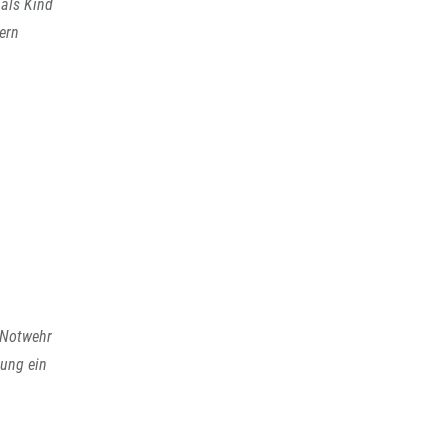
 als Kind
ern
n Notwehr
sung ein