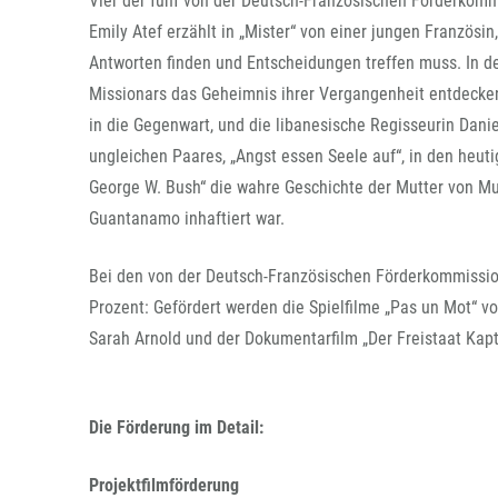
Vier der fünf von der Deutsch-Französischen Förderkommi
Emily Atef erzählt in „Mister“ von einer jungen Französi
Antworten finden und Entscheidungen treffen muss. In d
Missionars das Geheimnis ihrer Vergangenheit entdecke
in die Gegenwart, und die libanesische Regisseurin Dani
ungleichen Paares, „Angst essen Seele auf“, in den heut
George W. Bush“ die wahre Geschichte der Mutter von Mur
Guantanamo inhaftiert war.
Bei den von der Deutsch-Französischen Förderkommissio
Prozent: Gefördert werden die Spielfilme „Pas un Mot“ v
Sarah Arnold und der Dokumentarfilm „Der Freistaat Kapt
Die Förderung im Detail:
Projektfilmförderung