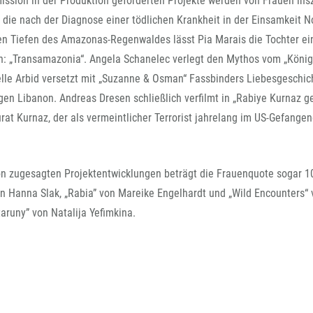
ssion in der Produktion geförderten Projekte werden von Frauen insz
FFG-A
n, die nach der Diagnose einer tödlichen Krankheit in der Einsamkeit
en Tiefen des Amazonas-Regenwaldes lässt Pia Marais die Tochter ei
n: „Transamazonia“. Angela Schanelec verlegt den Mythos vom „König
elle Arbid versetzt mit „Suzanne & Osman“ Fassbinders Liebesgeschic
igen Libanon. Andreas Dresen schließlich verfilmt in „Rabiye Kurnaz 
at Kurnaz, der als vermeintlicher Terrorist jahrelang im US-Gefange
n zugesagten Projektentwicklungen beträgt die Frauenquote sogar 1
on Hanna Slak, „Rabia” von Mareike Engelhardt und „Wild Encounters“
aruny” von Natalija Yefimkina.