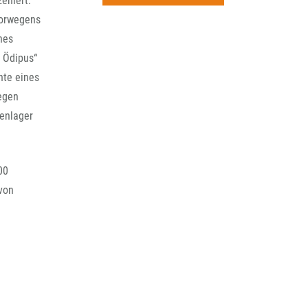
eniert:
rchiv
 Norwegens
nes
 Ödipus“
hte eines
gegen
nenlager
00
 von