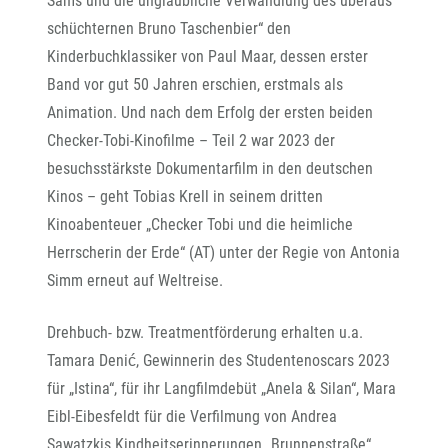
Sams und die unglaubliche Verwandlung des überaus
schüchternen Bruno Taschenbier“ den
Kinderbuchklassiker von Paul Maar, dessen erster
Band vor gut 50 Jahren erschien, erstmals als
Animation. Und nach dem Erfolg der ersten beiden
Checker-Tobi-Kinofilme – Teil 2 war 2023 der
besuchsstärkste Dokumentarfilm in den deutschen
Kinos – geht Tobias Krell in seinem dritten
Kinoabenteuer „Checker Tobi und die heimliche
Herrscherin der Erde“ (AT) unter der Regie von Antonia
Simm erneut auf Weltreise.
Drehbuch- bzw. Treatmentförderung erhalten u.a.
Tamara Denić, Gewinnerin des Studentenoscars 2023
für „Istina“, für ihr Langfilmdebüt „Anela & Silan“, Mara
Eibl-Eibesfeldt für die Verfilmung von Andrea
Sawatzkis Kindheitserinnerungen „Brunnenstraße“,