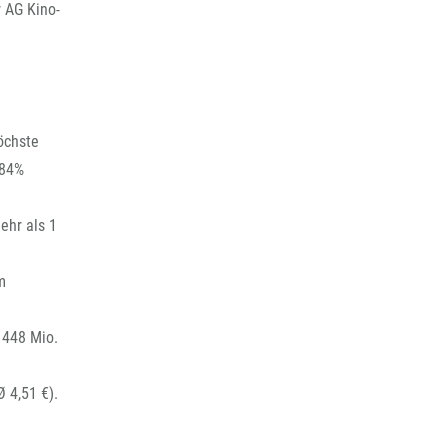
 AG Kino-
öchste
 84%
ehr als 1
m
 448 Mio.
 4,51 €).
n