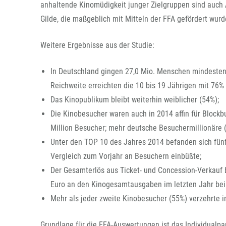
anhaltende Kinomüdigkeit junger Zielgruppen sind auch 
Gilde, die maßgeblich mit Mitteln der FFA gefördert wurde
Weitere Ergebnisse aus der Studie:
In Deutschland gingen 27,0 Mio. Menschen mindestens 
Reichweite erreichten die 10 bis 19 Jährigen mit 76%
Das Kinopublikum bleibt weiterhin weiblicher (54%);
Die Kinobesucher waren auch in 2014 affin für Blockb
Million Besucher; mehr deutsche Besuchermillionäre 
Unter den TOP 10 des Jahres 2014 befanden sich fünf
Vergleich zum Vorjahr an Besuchern einbüßte;
Der Gesamterlös aus Ticket- und Concession-Verkauf 
Euro an den Kinogesamtausgaben im letzten Jahr bei 
Mehr als jeder zweite Kinobesucher (55%) verzehrte i
Grundlage für die FFA-Auswertungen ist das Individualp