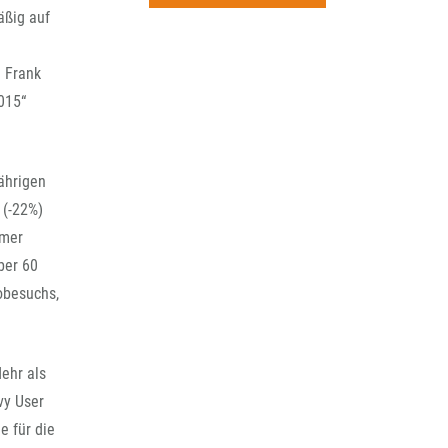
rchiv
äßig auf
d Frank
015“
Jährigen
 (-22%)
mmer
ber 60
obesuchs,
ehr als
vy User
e für die