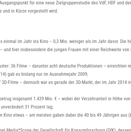
Ausgangspunkt für eine neue Zielgruppenstudie des VdF, HDF und der
 und in Kürze vorgestellt wird.
einmal im Jahr ins Kino – 0,3 Mio. weniger als im Jahr davor. Die h
 – und hier insbesondere die jungen Frauen mit einer Reichweite von
uster: 36 Filme – darunter acht deutsche Produktionen – erreichten m
(14) gab es bislang nur im Ausnahmejahr 2009;
 3D-Filme – dennoch war es gerade der 3D-Markt, der im Jahr 2014 i
betrug insgesamt 1.429 Mio. € – wobei der Verzehranteil in Höhe von
unverändert 31 Prozent lag;
m Kino etwas – am meisten gaben dabei die 40 bis 49 Jährigen aus (Ø
anel Media*Scope der Gesellschaft für Konsumforschung (GfK), desse