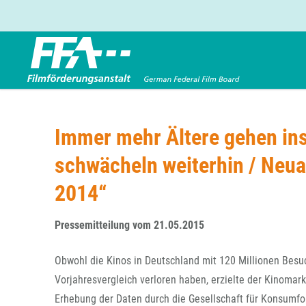
Förderbereiche
Über uns
Entwicklungsförderung
FFA 2025
Immer mehr Ältere gehen ins
Produktionsförderung
Die FFA in Kürze
schwächeln weiterhin / Neua
Verleihförderung
Gremien
Kinoförderung
Stellenangebote
2014“
Folgevorhaben aus BKM-Preismitteln
Referendariat
Twitter
Mail
Förderprogramm Filmerbe
Vergabebekanntmachung
Pressemitteilung vom 21.05.2015
Eigenkapitalaufstockung
Obwohl die Kinos in Deutschland mit 120 Millionen Besu
Sonderförderungen nach § 2 FFG
Vorjahresvergleich verloren haben, erzielte der Kinomark
Erhebung der Daten durch die Gesellschaft für Konsumfor