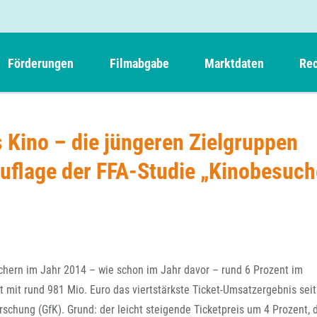
Förderungen
Filmabgabe
Marktdaten
Rec
Weitere Informationen
Beteiligungen, Kooperationen
Filmabgabe der Kinos
Filmf
Navigation
Einreich- und Sitzungstermine
Kurzfilmpreis Short Tiger
 Kino – die jüngeren Zielgruppen
Filmabgabe von Videoprogrammanbietern 
Richt
überspringen
Webinare
German Films und Vision Kino
uflage der FFA-Studie „Kinobesuch
Filmabgabe von Fernsehveranstaltern
Richt
Förderergebnisse
Der besondere Kinderfilm
Filmstarts
Kindertiger
DFFF-
Nachhaltigkeit
FFA International
GMPF-
Erlösabrechnung
Exportbeitrag
Teil
chern im Jahr 2014 – wie schon im Jahr davor – rund 6 Prozent im
Sperrfristen und Verkürzungsmöglichkeiten
Rege
t mit rund 981 Mio. Euro das viertstärkste Ticket-Umsatzergebnis seit
schung (GfK). Grund: der leicht steigende Ticketpreis um 4 Prozent, 