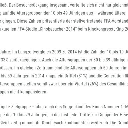
FFG-A
n ließ. Der Besuchsrückgang insgesamt verteilte sich nicht nur gleichm
g auf die Altersgruppen der 10 bis 49 Jährigen aus – während ältere
o gingen. Diese Zahlen präsentierte der stellvertretende FFA-Vorstan
 aktuellen FFA-Studie „Kinobesucher 2014“ beim Kinokongress „Kino 2
Jahre: Im Langzeitvergleich 2009 zu 2014 ist die Zahl der 10 bis 19 
 33% zurückgegangen. Auch die Altersgruppen der 30 bis 39 Jährigen
müssen. Im gleichen Zeitraum sind die Altersgruppen ab 50 Jahren i
 bis 59 Jährigen in 2014 knapp ein Drittel (31%) und die Generation ü
ltersgruppen stellen somit zwar über ein Viertel (26%) des Gesamtkin
ppen nicht kompensieren.
tigste Zielgruppe – aber auch das Sorgenkind des Kinos Nummer 1: M
ppe der 10 bis 29 Jährigen, in der fast jeder Dritte zur Gruppe der Hea
leichzeitig nimmt ihr Kinobesuch kontinuierlich weiter ab. Die Gründ