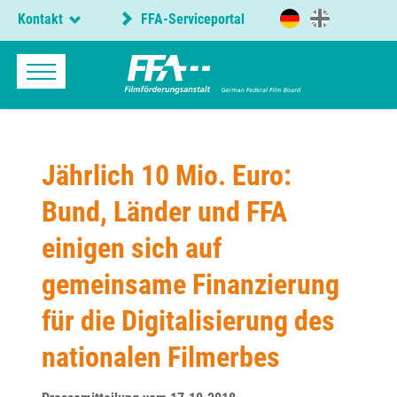
Kontakt
FFA-Serviceportal
Jährlich 10 Mio. Euro:
Bund, Länder und FFA
einigen sich auf
gemeinsame Finanzierung
für die Digitalisierung des
nationalen Filmerbes