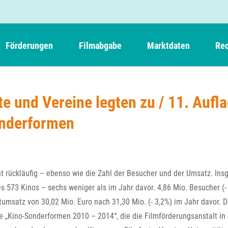
Förderungen
Filmabgabe
Marktdaten
Rec
Weitere Informationen
Beteiligungen, Kooperationen
Filmabgabe der Kinos
Filmf
Navigation
Einreich- und Sitzungstermine
Kurzfilmpreis Short Tiger
e und Vereine legten zu / 11. Aufl
Filmabgabe von Videoprogrammanbietern 
Richt
überspringen
Webinare
German Films und Vision Kino
onderformen
Filmabgabe von Fernsehveranstaltern
Richt
Förderergebnisse
Der besondere Kinderfilm
Filmstarts
Kindertiger
DFFF-
Nachhaltigkeit
FFA International
GMPF-
Erlösabrechnung
ht rückläufig – ebenso wie die Zahl der Besucher und der Umsatz. In
Exportbeitrag
Teil
 573 Kinos – sechs weniger als im Jahr davor. 4,86 Mio. Besucher (-
Sperrfristen und Verkürzungsmöglichkeiten
msatz von 30,02 Mio. Euro nach 31,30 Mio. (- 3,2%) im Jahr davor. D
Rege
die „Kino-Sonderformen 2010 – 2014“, die die Filmförderungsanstalt in