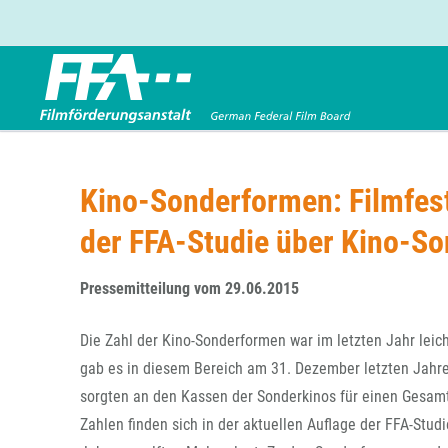
Förderbereiche
Über uns
Entwicklungsförderung
FFA 2025
Kino-Sonderformen: Filmfest
Produktionsförderung
Die FFA in Kürze
der FFA-Studie über Kino-S
Verleihförderung
Gremien
Kinoförderung
Stellenangebote
Pressemitteilung vom 29.06.2015
Folgevorhaben aus BKM-Preismitteln
Referendariat
Twitter
Mail
Förderprogramm Filmerbe
Vergabebekanntmachung
Die Zahl der Kino-Sonderformen war im letzten Jahr leic
Eigenkapitalaufstockung
gab es in diesem Bereich am 31. Dezember letzten Jahres
Sonderförderungen nach § 2 FFG
sorgten an den Kassen der Sonderkinos für einen Gesamtu
Zahlen finden sich in der aktuellen Auflage der FFA-Stu