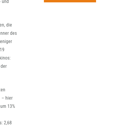
rchiv
- und
en, die
inner des
eniger
 19
kinos:
 der
ten
 – hier
d um 13%
s: 2,68