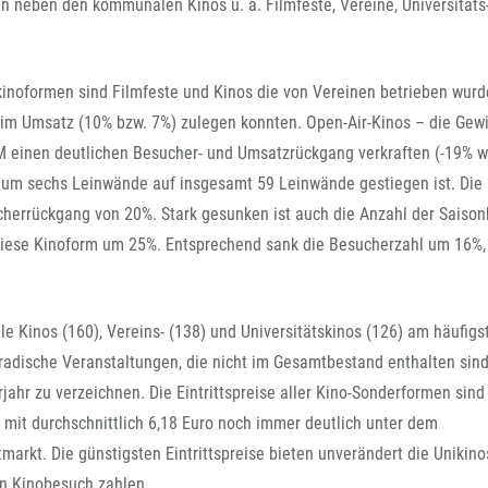
FFG-A
n neben den kommunalen Kinos u. a. Filmfeste, Vereine, Universitäts
noformen sind Filmfeste und Kinos die von Vereinen betrieben wurd
eim Umsatz (10% bzw. 7%) zulegen konnten. Open-Air-Kinos – die Gew
 einen deutlichen Besucher- und Umsatzrückgang verkraften (-19% w
 um sechs Leinwände auf insgesamt 59 Leinwände gestiegen ist. Die
herrückgang von 20%. Stark gesunken ist auch die Anzahl der Saison
diese Kinoform um 25%. Entsprechend sank die Besucherzahl um 16%,
 Kinos (160), Vereins- (138) und Universitätskinos (126) am häufigs
radische Veranstaltungen, die nicht im Gesamtbestand enthalten sind
ahr zu verzeichnen. Die Eintrittspreise aller Kino-Sonderformen sin
h mit durchschnittlich 6,18 Euro noch immer deutlich unter dem
markt. Die günstigsten Eintrittspreise bieten unverändert die Unikino
en Kinobesuch zahlen.