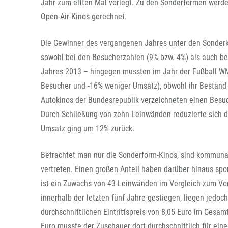
Jahr zum elften Mal vorlegt. Zu den Sonderformen werde
Open-Air-Kinos gerechnet.
Die Gewinner des vergangenen Jahres unter den Sonderki
sowohl bei den Besucherzahlen (9% bzw. 4%) als auch b
Jahres 2013 – hingegen mussten im Jahr der Fußball WM
Besucher und -16% weniger Umsatz), obwohl ihr Bestand
Autokinos der Bundesrepublik verzeichneten einen Besuc
Durch Schließung von zehn Leinwänden reduzierte sich 
Umsatz ging um 12% zurück.
Betrachtet man nur die Sonderform-Kinos, sind kommunale
vertreten. Einen großen Anteil haben darüber hinaus spo
ist ein Zuwachs von 43 Leinwänden im Vergleich zum Vorj
innerhalb der letzten fünf Jahre gestiegen, liegen jedoc
durchschnittlichen Eintrittspreis von 8,05 Euro im Gesamt
Euro musste der Zuschauer dort durchschnittlich für ein