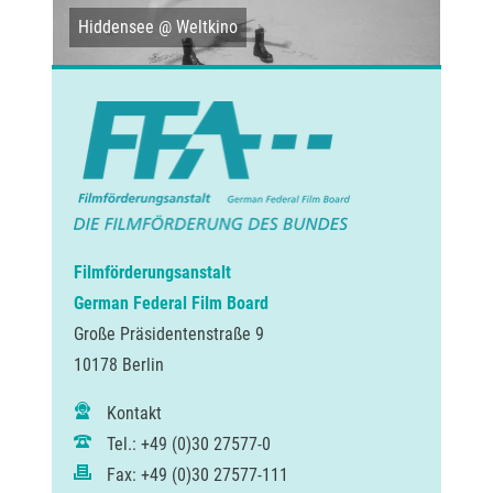
Hiddensee @ Weltkino
Im 
Filmförderungsanstalt
German Federal Film Board
Große Präsidentenstraße 9
10178 Berlin
Kontakt
Tel.: +49 (0)30 27577-0
Fax: +49 (0)30 27577-111