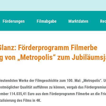
Förderungen
Filmabgabe
Marktdaten
Rec
Weitere Informationen
Beteiligungen, Kooperationen
Filmabgabe der Kinos
Filmf
Navigation
Einreich- und Sitzungstermine
Kurzfilmpreis Short Tiger
lanz: Förderprogramm Filmerbe
Filmabgabe von Videoprogrammanbietern 
Richt
überspringen
Webinare
German Films und Vision Kino
ung von „Metropolis“ zum Jubiläumsj
Filmabgabe von Fernsehveranstaltern
Richt
Förderergebnisse
Der besondere Kinderfilm
Filmstarts
Kindertiger
DFFF-
Nachhaltigkeit
FFA International
GMPF-
Erlösabrechnung
edeutendsten Werke der Filmgeschichte zum 100. Mal: „Metropolis“. U
Exportbeitrag
Teil
estmöglicher Qualität aufführen zu können, vergab das Fördergremi
Sperrfristen und Verkürzungsmöglichkeiten
zember 114.035,41 Euro aus dem Förderprogramm Filmerbe an die Fri
Rege
alisierung des Films in 4K.