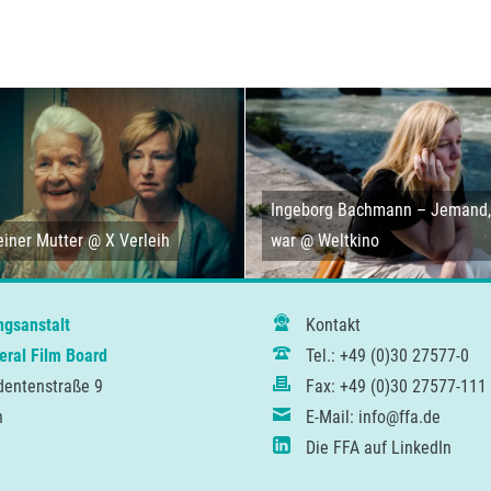
Ingeborg Bachmann – Jemand, 
iner Mutter @ X Verleih
war @ Weltkino
ngsanstalt
Kontakt
ral Film Board
Tel.: +49 (0)30 27577-0
dentenstraße 9
Fax: +49 (0)30 27577-111
n
E-Mail: info@ffa.de
Die FFA auf LinkedIn