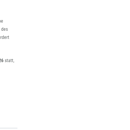
be
l des
rdert
26
statt,