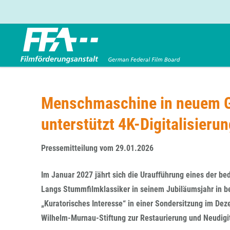
Förderbereiche
Über uns
Entwicklungsförderung
FFA 2025
Menschmaschine in neuem G
Produktionsförderung
Die FFA in Kürze
unterstützt 4K-Digitalisier
Verleihförderung
Gremien
Kinoförderung
Stellenangebote
Pressemitteilung vom 29.01.2026
Folgevorhaben aus BKM-Preismitteln
Referendariat
Twitter
Mail
Förderprogramm Filmerbe
Vergabebekanntmachung
Im Januar 2027 jährt sich die Uraufführung eines der b
Eigenkapitalaufstockung
Langs Stummfilmklassiker in seinem Jubiläumsjahr in b
Sonderförderungen nach § 2 FFG
„Kuratorisches Interesse“ in einer Sondersitzung im De
Wilhelm-Murnau-Stiftung zur Restaurierung und Neudigit