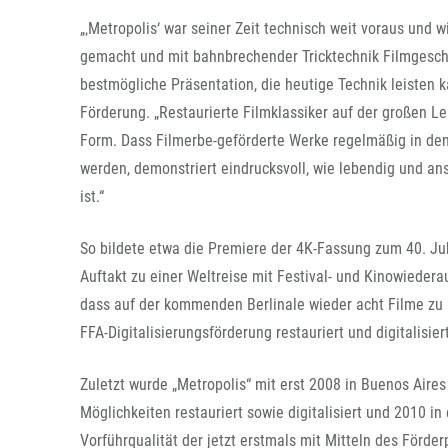
„‚Metropolis‘ war seiner Zeit technisch weit voraus und w
gemacht und mit bahnbrechender Tricktechnik Filmgeschi
bestmögliche Präsentation, die heutige Technik leisten k
Förderung. „Restaurierte Filmklassiker auf der großen Lei
Form. Dass Filmerbe-geförderte Werke regelmäßig in den
werden, demonstriert eindrucksvoll, wie lebendig und a
ist.“
So bildete etwa die Premiere der 4K-Fassung zum 40. Ju
Auftakt zu einer Weltreise mit Festival- und Kinowiedera
dass auf der kommenden Berlinale wieder acht Filme zu 
FFA-Digitalisierungsförderung restauriert und digitalisier
Zuletzt wurde „Metropolis“ mit erst 2008 in Buenos Air
Möglichkeiten restauriert sowie digitalisiert und 2010 i
Vorführqualität der jetzt erstmals mit Mitteln des Förd