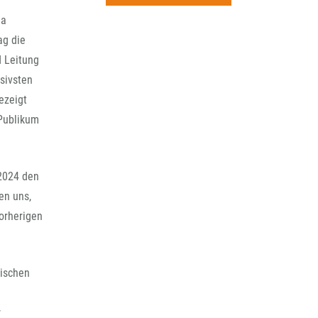
rchiv
ma
ag die
d Leitung
nsivsten
ezeigt
 Publikum
 2024 den
en uns,
orherigen
nischen
r