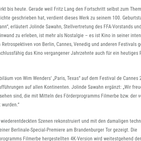
FFG-A
irkt bis heute. Gerade weil Fritz Lang den Fortschritt selbst zum The
chte geschrieben hat, verdient dieses Werk zu seinem 100. Geburtst
ann“, erläutert Jolinde Sawahn, Stellvertretung des FFA-Vorstands un
nwand zu erleben, ist mehr als Nostalgie – es ist Kino in seiner inte
 Retrospektiven von Berlin, Cannes, Venedig und anderen Festivals g
nschlussfähig das Kino vergangener Jahrzehnte auch für ein heutiges
biläum von Wim Wenders‘ „Paris, Texas“ auf dem Festival de Cannes
ufführungen auf allen Kontinenten. Jolinde Sawahn ergänzt: „Wir freu
sehen sind, die mit Mitteln des Förderprogramms Filmerbe bzw. der v
t wurden.“
es wiederentdeckten Szenen rekonstruiert und mit den damaligen tech
n einer Berlinale-Special-Premiere am Brandenburger Tor gezeigt. Die
erprogramms Filmerbe hergestellten 4K-Version wird weitestgehend de