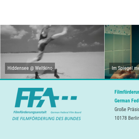
Hiddensee @ Weltkino
Im Spiegel me
Filmförderu
German Fede
Große Präsi
10178 Berli