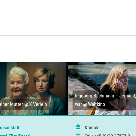
Ingeborg Bachmann – Jemand, 
iner Mutter @ X Verleih
war @ Weltkino
ngsanstalt
Kontakt