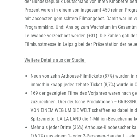
der Bundesrepublik Deutschland von ihren Kinobetreibern
Prozent waren in einem von insgesamt 450 reinen Progr
mit ansonsten gemischtem Filmangebot. Damit war im ve
Programmkino. Und: Analog zum Wachstum im Gesamtmar
Leinwände verzeichnet werden (+31). Die Zahlen gab der
Filmkunstmesse in Leipzig bei der Präsentation der ne
Weitere Details aus der Studie:
Neun von zehn Arthouse-Filmtickets (87%) wurden in 
immerhin knapp jedes zehnte Ticket (8,7%) wurde in 
169 der gezeigten Filme des Vorjahres waren nach g
zuzurechnen. Drei deutsche Produktionen – GRIES
VON EINEM WEG UM DIE WELT schafften es dabei in die
Spitzenreiter LA LA LAND die 1-Million-Besuchermarke
Mehr als jeder Dritte (36%) Arthouse-Kinobesucher k
(76,1%) aus einem 1- oder 2-Personen-Haushalt – ein 