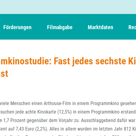
Förderungen
Filmabgabe
Marktdaten
Rec
Weitere Informationen
Beteiligungen, Kooperationen
Filmabgabe der Kinos
Filmf
Navigation
Einreich- und Sitzungstermine
Kurzfilmpreis Short Tiger
mkinostudie: Fast jedes sechste K
Filmabgabe von Videoprogrammanbietern 
Richt
überspringen
Webinare
German Films und Vision Kino
nst
Filmabgabe von Fernsehveranstaltern
Richt
Förderergebnisse
Der besondere Kinderfilm
Filmstarts
Kindertiger
DFFF-
Nachhaltigkeit
FFA International
GMPF-
Erlösabrechnung
 viele Menschen einen Arthouse-Film in einem Programmkino gesehen
Exportbeitrag
Teil
esuchen jede achte Kinokarte (12,5%) in einem Programmkino erstan
Sperrfristen und Verkürzungsmöglichkeiten
m 1,7 Prozent gegenüber dem Vorjahr zu. Ausschlaggebend dafür war
Rege
ent auf 7,43 Euro (2,2%). Alles in allem wurden im letzten Jahr 812 K