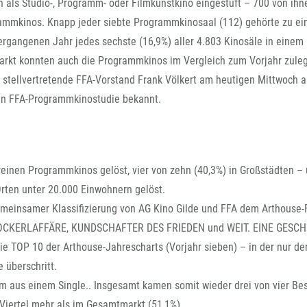
FFG-A
 als Studio-, Programm- oder Filmkunstkino eingestuft – 700 von ihn
ammkinos. Knapp jeder siebte Programmkinosaal (112) gehörte zu e
rgangenen Jahr jedes sechste (16,9%) aller 4.803 Kinosäle in einem
kt konnten auch die Programmkinos im Vergleich zum Vorjahr zule
 stellvertretende FFA-Vorstand Frank Völkert am heutigen Mittwoch a
uen FFA-Programmkinostudie bekannt.
reinen Programmkinos gelöst, vier von zehn (40,3%) in Großstädten –
Orten unter 20.000 Einwohnern gelöst.
emeinsamer Klassifizierung von AG Kino Gilde und FFA dem Arthouse-
SNOCKERLAFFÄRE, KUNDSCHAFTER DES FRIEDEN und WEIT. EINE GESC
 TOP 10 der Arthouse-Jahrescharts (Vorjahr sieben) – in der nur de
 überschritt.
am aus einem Single.. Insgesamt kamen somit wieder drei von vier Be
Viertel mehr als im Gesamtmarkt (51,1%).