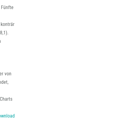
 Fünfte
 konträr
8,1).
n
er von
ndet,
-Charts
ownload