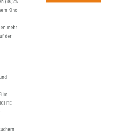
rchiv
en (86,2%
inem Kino
gen mehr
uf der
 und
Film
HICHTE
r
suchern