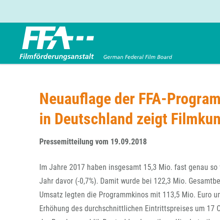
Förderbereiche
Über uns
Entwicklungsförderung
FFA 2025
Neuauflage der FFA-Program
Produktionsförderung
Die FFA in Kürze
in Deutschland zeigt Filmku
Verleihförderung
Gremien
Kinoförderung
Stellenangebote
Pressemitteilung vom 19.09.2018
Folgevorhaben aus BKM-Preismitteln
Referendariat
Twitter
Mail
Förderprogramm Filmerbe
Vergabebekanntmachung
Im Jahre 2017 haben insgesamt 15,3 Mio. fast genau so
Eigenkapitalaufstockung
Jahr davor (-0,7%). Damit wurde bei 122,3 Mio. Gesamtb
Sonderförderungen nach § 2 FFG
Umsatz legten die Programmkinos mit 113,5 Mio. Euro u
Erhöhung des durchschnittlichen Eintrittspreises um 17 C