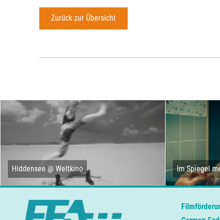
Zurück zur Übersicht
Hiddensee @ Weltkino
Im Spiegel me
Filmförderu