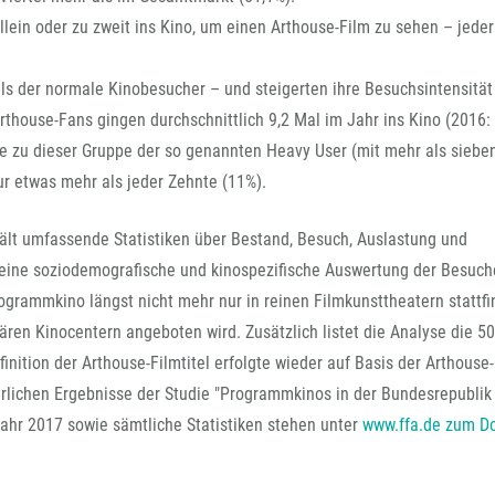
llein oder zu zweit ins Kino, um einen Arthouse-Film zu sehen – jeder
als der normale Kinobesucher – und steigerten ihre Besuchsintensität
house-Fans gingen durchschnittlich 9,2 Mal im Jahr ins Kino (2016: 
te zu dieser Gruppe der so genannten Heavy User (mit mehr als siebe
 etwas mehr als jeder Zehnte (11%).
thält umfassende Statistiken über Bestand, Besuch, Auslastung und
 eine soziodemografische und kinospezifische Auswertung der Besuch
ogrammkino längst nicht mehr nur in reinen Filmkunsttheatern stattfi
ären Kinocentern angeboten wird. Zusätzlich listet die Analyse die 50
inition der Arthouse-Filmtitel erfolgte wieder auf Basis der Arthouse
hrlichen Ergebnisse der Studie "Programmkinos in der Bundesrepublik
ahr 2017 sowie sämtliche Statistiken stehen unter
www.ffa.de zum D