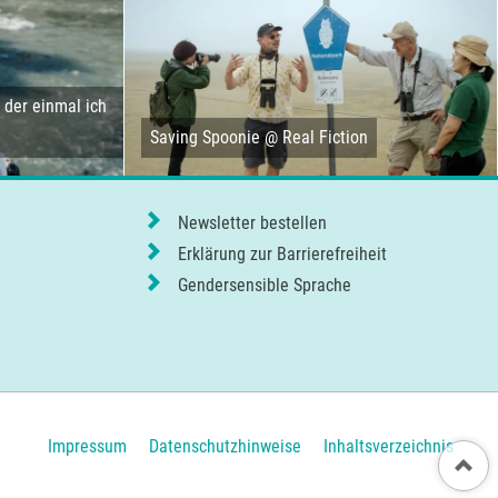
der einmal ich
Saving Spoonie @ Real Fiction
Newsletter bestellen
Erklärung zur Barrierefreiheit
Gendersensible Sprache
Navigation
Impressum
Datenschutzhinweise
Inhaltsverzeichnis
Nach ob
überspringen