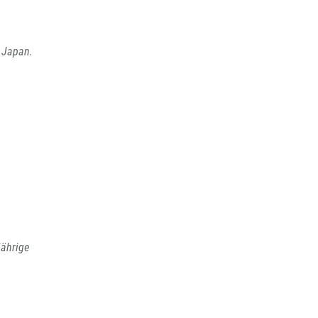
h Japan.
jährige