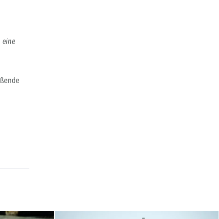
 eine
eßende