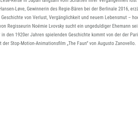
ner Lese-Reise in Japan langsam vom Schatten ihrer Vergangenheit löst
FFG-A
Hansen-Løve, Gewinnerin des Regie-Bären bei der Berlinale 2016, erzä
e Geschichte von Verlust, Vergänglichkeit und neuem Lebensmut – ho
 von Regisseurin Noémie Lvovsky sucht ein ungeduldiger Ehemann sei
 in den 1920er Jahren spielenden Geschichte kommt von der der Pari
t der Stop-Motion-Animationsfilm „The Faun“ von Augusto Zanovello.