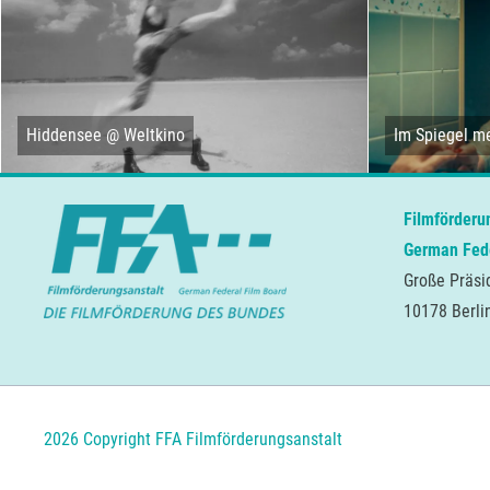
Hiddensee @ Weltkino
Im Spiegel me
Filmförderu
German Fede
Große Präsi
10178 Berli
2026 Copyright FFA Filmförderungsanstalt