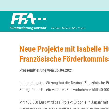
Förderbereiche
Über uns
Entwicklungsförderung
FFA 2025
Neue Projekte mit Isabelle 
Produktionsförderung
Die FFA in Kürze
Französische Förderkommissi
Verleihförderung
Gremien
Kinoförderung
Stellenangebote
Pressemitteilung vom 06.04.2021
Folgevorhaben aus BKM-Preismitteln
Referendariat
Twitter
Mail
Förderprogramm Filmerbe
Vergabebekanntmachung
In ihrer jüngsten Sitzung hat die Deutsch-Französische 
Eigenkapitalaufstockung
Euro gefördert – ein weiteres Filmvorhaben erhält 40.00
Sonderförderungen nach § 2 FFG
Mit 400.000 Euro wird das Projekt „Sidonie in Japan“ mit 