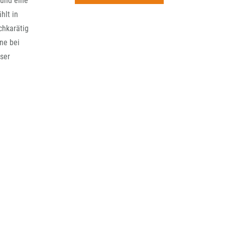
 und eine
rchiv
hlt in
chkarätig
ne bei
ser