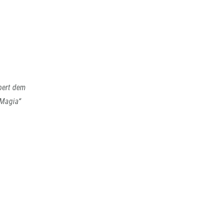
bert dem
 Magia“