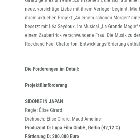
Girard geht es um eine Schriftstellerin, die sich auf ei
neue, vorsichtige Liebe mit ihrem Verleger beginnt. Mia 
ihrem aktuellen Projekt „An einem schönen Morgen“ ein
besetzt mit Léa Seydoux. Im Musical „La Grande Magie“
einem Zaubertrick verschwundene Frau. Die Musik zu der
Rockband Feu! Chatterton. Entwicklungsförderung enthäl
Die Förderungen im Detail:
Projektfilmförderung
SIDONIE IN JAPAN
Regie: Élise Girard
Drehbuch: Élise Girard, Maud Ameline
Produzent D: Lupa Film GmbH, Berlin (42,12 %)
Förderung D: 200.000 Euro