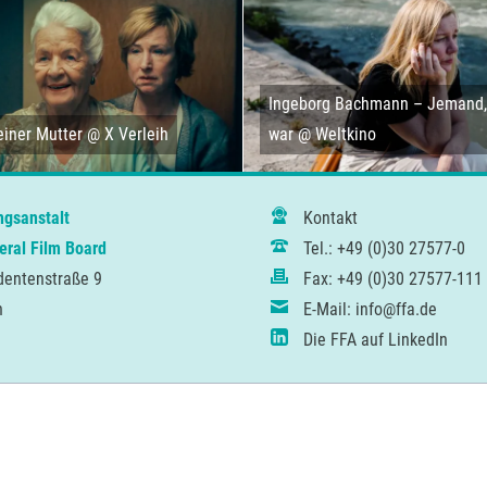
Ingeborg Bachmann – Jemand, 
iner Mutter @ X Verleih
war @ Weltkino
ngsanstalt
Kontakt
ral Film Board
Tel.: +49 (0)30 27577-0
dentenstraße 9
Fax: +49 (0)30 27577-111
n
E-Mail: info@ffa.de
Die FFA auf LinkedIn