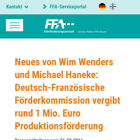
Kontakt
FFA-Serviceportal
Neues von Wim Wenders
und Michael Haneke:
Deutsch-Französische
Förderkommission vergibt
rund 1 Mio. Euro
Produktionsförderung