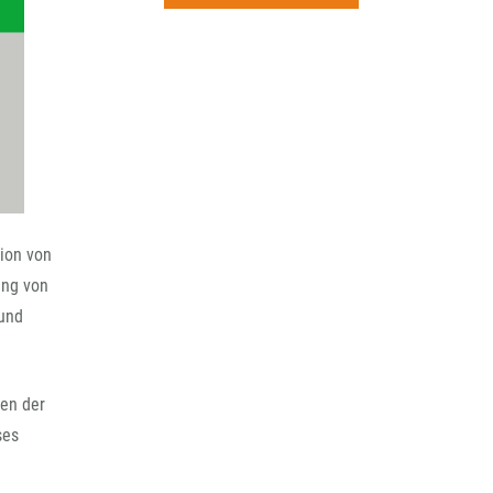
rchiv
tion von
ung von
 und
nen der
ses