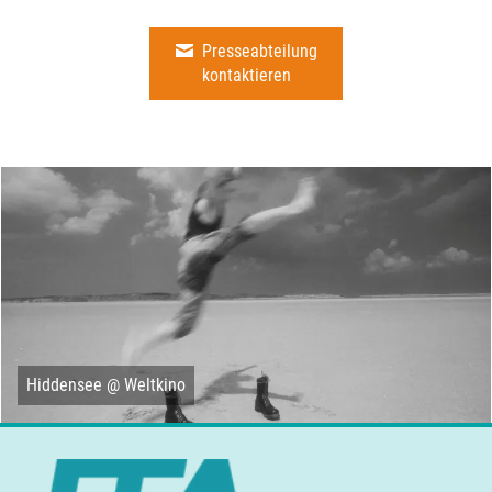
Presseabteilung
kontaktieren
Hiddensee @ Weltkino