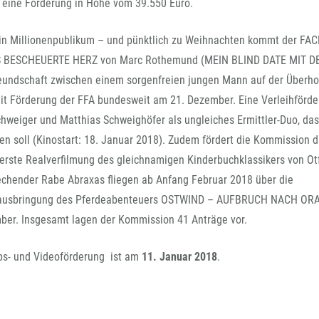
FFG-A
eine Förderung in Höhe vom 39.550 Euro.
r ein Millionenpublikum – und pünktlich zu Weihnachten kommt der FA
ESES BESCHEUERTE HERZ von Marc Rothemund (MEIN BLIND DATE MIT 
eundschaft zwischen einem sorgenfreien jungen Mann auf der Überho
it Förderung der FFA bundesweit am 21. Dezember. Eine Verleihförd
hweiger und Matthias Schweighöfer als ungleiches Ermittler-Duo, das
en soll (Kinostart: 18. Januar 2018). Zudem fördert die Kommission d
erste Realverfilmung des gleichnamigen Kinderbuchklassikers von Ot
prechender Rabe Abraxas fliegen ab Anfang Februar 2018 über die
 Herausbringung des Pferdeabenteuers OSTWIND – AUFBRUCH NACH OR
mber. Insgesamt lagen der Kommission 41 Anträge vor.
ebs- und Videoförderung ist am
11. Januar 2018
.