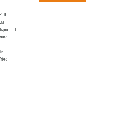
rchiv
CK JU
DEM
lspur und
erung
ie
fried
A