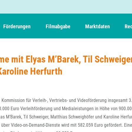
Förderungen
Filmabgabe
Marktdaten
Rec
Weitere Informationen
Beteiligungen, Kooperationen
Filmabgabe der Kinos
Filmf
Navigation
Einreich- und Sitzungstermine
Kurzfilmpreis Short Tiger
lme mit Elyas M’Barek, Til Schweiger
Filmabgabe von Videoprogrammanbietern 
Richt
überspringen
Webinare
German Films und Vision Kino
aroline Herfurth
Filmabgabe von Fernsehveranstaltern
Richt
Förderergebnisse
Der besondere Kinderfilm
Filmstarts
Kindertiger
DFFF-
Nachhaltigkeit
FFA International
GMPF-
Erlösabrechnung
ie Kommission für Verleih-, Vertriebs- und Videoförderung insgesamt 
Exportbeitrag
Teil
950.000 Euro Verleihförderung und Medialeistungen in Höhe von 900.0
Sperrfristen und Verkürzungsmöglichkeiten
as M’Barek, Til Schweiger, Matthias Schweighöfer und Karoline Herfur
Rege
 über Video-on-Demand-Dienste wird mit 582.059 Euro gefördert. Ein