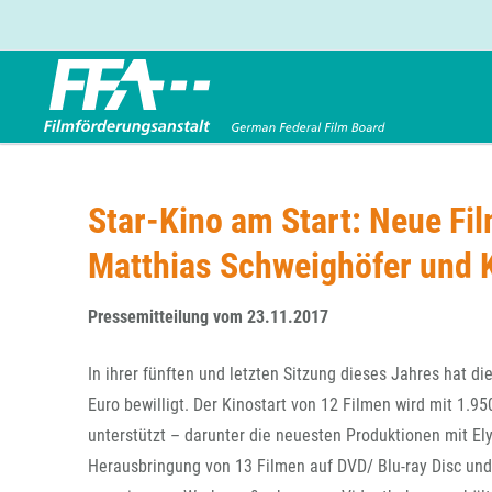
Förderbereiche
Über uns
Entwicklungsförderung
FFA 2025
​Star-Kino am Start: Neue Fi
Produktionsförderung
Die FFA in Kürze
Matthias Schweighöfer und K
Verleihförderung
Gremien
Kinoförderung
Stellenangebote
Pressemitteilung vom 23.11.2017
Folgevorhaben aus BKM-Preismitteln
Referendariat
Twitter
Mail
Förderprogramm Filmerbe
Vergabebekanntmachung
In ihrer fünften und letzten Sitzung dieses Jahres hat d
Eigenkapitalaufstockung
Euro bewilligt. Der Kinostart von 12 Filmen wird mit 1.
Sonderförderungen nach § 2 FFG
unterstützt – darunter die neuesten Produktionen mit Ely
Herausbringung von 13 Filmen auf DVD/ Blu-ray Disc und