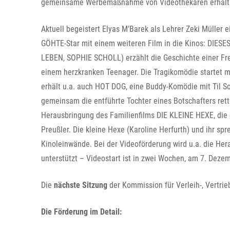
gemeinsame Werbemaßnahme von Videothekaren erhält 
Aktuell begeistert Elyas M’Barek als Lehrer Zeki Mülle
GÖHTE-Star mit einem weiteren Film in die Kinos: DI
LEBEN, SOPHIE SCHOLL) erzählt die Geschichte einer Fr
einem herzkranken Teenager. Die Tragikomödie startet m
erhält u.a. auch HOT DOG, eine Buddy-Komödie mit Til Sc
gemeinsam die entführte Tochter eines Botschafters rett
Herausbringung des Familienfilms DIE KLEINE HEXE, die 
Preußler. Die kleine Hexe (Karoline Herfurth) und ihr s
Kinoleinwände. Bei der Videoförderung wird u.a. die
unterstützt – Videostart ist in zwei Wochen, am 7. Deze
Die
nächste Sitzung
der Kommission für Verleih-, Vertri
Die Förderung im Detail: