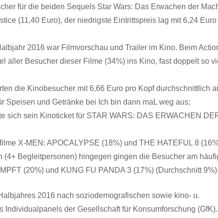
sucher für die beiden Sequels Star Wars: Das Erwachen der Mach
e (11,40 Euro), der niedrigste Eintrittspreis lag mit 6,24 Euro
albjahr 2016 war Filmvorschau und Trailer im Kino. Beim Action
aller Besucher dieser Filme (34%) ins Kino, fast doppelt so vi
en die Kinobesucher mit 6,66 Euro pro Kopf durchschnittlich 
ür Speisen und Getränke bei Ich bin dann maL weg aus;
orgte sich sein Kinoticket für STAR WARS: DAS ERWACHEN DE
Actionfilme X-MEN: APOCALYPSE (18%) und THE HATEFUL 8 (16%
 (4+ Begleitpersonen) hingegen gingen die Besucher am häufi
T (20%) und KUNG FU PANDA 3 (17%) (Durchschnitt 9%)
. Halbjahres 2016 nach soziodemografischen sowie kino- u.
es Individualpanels der Gesellschaft für Konsumforschung (GfK)