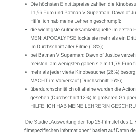
Die höchsten Eintrittspreise zahlten die Kinobe
11,56 Euro und Batman V Superman: Dawn of Justic
Hilfe, ich hab meine Lehrerin geschrumpft;
die wichtigste Aufmerksamkeitsquelle im ersten H
MEN: APOCALYPSE lockte sie mehr als ein Drittel 
im Durchschnitt aller Filme (18%);
bei Batman V Superman: Dawn of Justice verzehrt
meisten, am wenigsten gaben sie mit 1,79 Euro f
mehr als jeder vierte Kinobesucher (26%) bes
MACHT im Vorverkauf (Durchschnitt 16%);
überdurchschnittlich oft alleine wurden die 
gesehen (Durchschnitt 12%) In größeren Gruppen
HILFE, ICH HAB MEINE LEHRERIN GESCHRUMPF
Die Studie „Auswertung der Top 25-Filmtitel des 1
filmspezifischen Informationen“ basiert auf Daten d