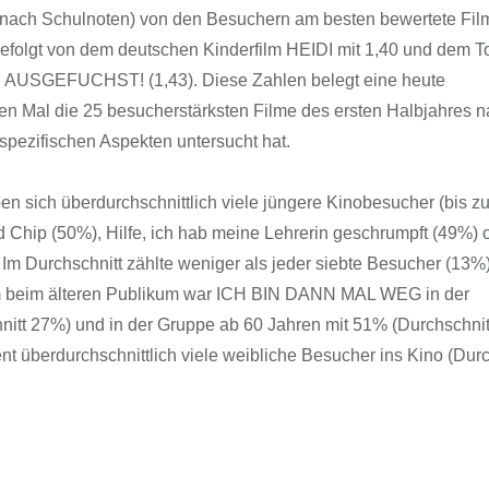
FFG-A
 (nach Schulnoten) von den Besuchern am besten bewertete Fil
folgt von dem deutschen Kinderfilm HEIDI mit 1,40 und dem T
USGEFUCHST! (1,43). Diese Zahlen belegt eine heute
tten Mal die 25 besucherstärksten Filme des ersten Halbjahres 
spezifischen Aspekten untersucht hat.
ben sich überdurchschnittlich viele jüngere Kinobesucher (bis z
d Chip (50%), Hilfe, ich hab meine Lehrerin geschrumpft (49%) 
m Durchschnitt zählte weniger als jeder siebte Besucher (13%)
ilm beim älteren Publikum war ICH BIN DANN MAL WEG in der
nitt 27%) und in der Gruppe ab 60 Jahren mit 51% (Durchschnit
 überdurchschnittlich viele weibliche Besucher ins Kino (Durc