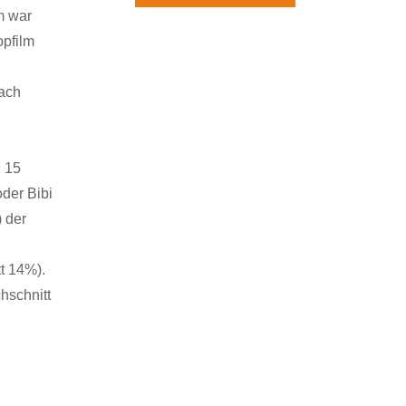
rchiv
m war
opfilm
nach
u 15
oder Bibi
 der
t 14%).
hschnitt