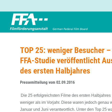
Förderbereiche
Über uns
Entwicklungsförderung
FFA 2025
TOP 25: weniger Besucher – a
Produktionsförderung
Die FFA in Kürze
FFA-Studie veröffentlicht Au
Verleihförderung
Gremien
Kinoförderung
Stellenangebote
des ersten Halbjahres
Folgevorhaben aus BKM-Preismitteln
Referendariat
Twitter
Mail
Förderprogramm Filmerbe
Vergabebekanntmachung
Pressemitteilung vom 02.09.2016
Eigenkapitalaufstockung
Die 25 erfolgreichsten Filme des ersten Halbjahres
Sonderförderungen nach § 2 FFG
weniger als im Vorjahr. Diese waren jedoch genau wie
Januar und Juni verantwortlich. Unter den Top 25 w