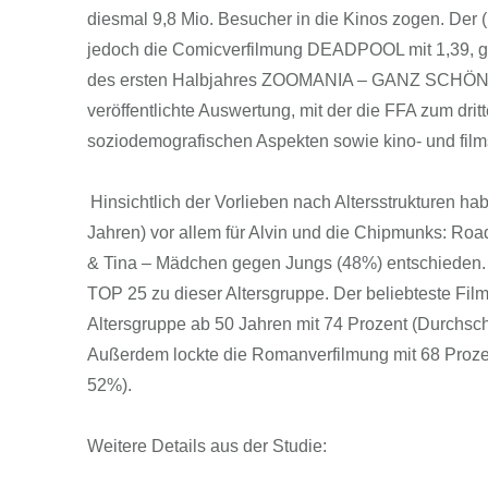
diesmal 9,8 Mio. Besucher in die Kinos zogen. Der
jedoch die Comicverfilmung DEADPOOL mit 1,39, ge
des ersten Halbjahres ZOOMANIA – GANZ SCHÖN A
veröffentlichte Auswertung, mit der die FFA zum dri
soziodemografischen Aspekten sowie kino- und film
Hinsichtlich der Vorlieben nach Altersstrukturen ha
Jahren) vor allem für Alvin und die Chipmunks: Roa
& Tina – Mädchen gegen Jungs (48%) entschieden. I
TOP 25 zu dieser Altersgruppe. Der beliebteste F
Altersgruppe ab 50 Jahren mit 74 Prozent (Durchsch
Außerdem lockte die Romanverfilmung mit 68 Prozent
52%).
Weitere Details aus der Studie: