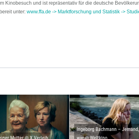
m Kinobesuch und ist repräsentativ für die deutsche Bevölkeru
ereit unter:
www.ffa.de -> Marktforschung und Statistik -> Stud
Ingeborg Bachmann – Jemand, 
iner Mutter @ X Verleih
war @ Weltkino