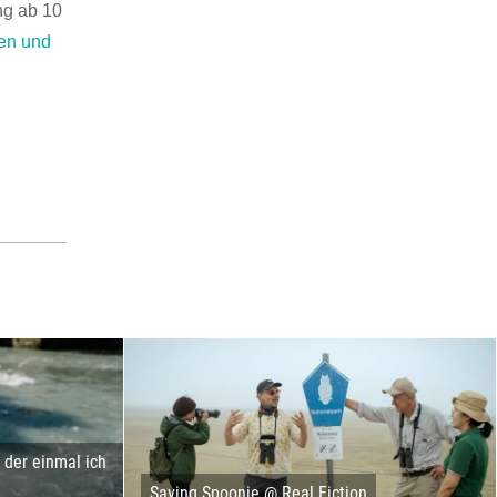
ng ab 10
ien und
der einmal ich
Saving Spoonie @ Real Fiction