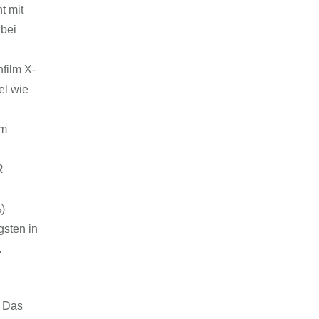
t mit
 bei
film X-
el wie
am
R
)
gsten in
.
. Das