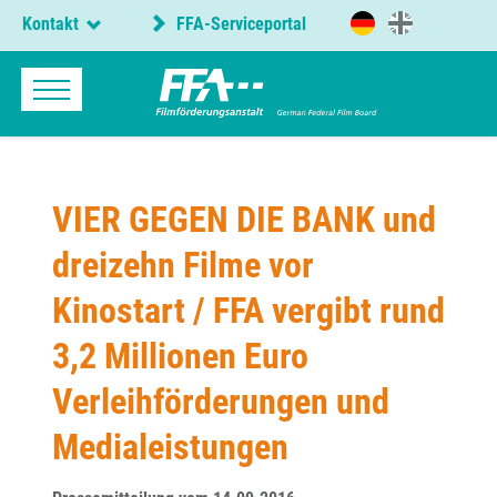
Kontakt
FFA-Serviceportal
VIER GEGEN DIE BANK und
dreizehn Filme vor
Kinostart / FFA vergibt rund
3,2 Millionen Euro
Verleihförderungen und
Medialeistungen