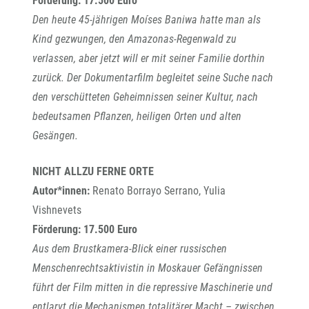
Förderung: 17.500 Euro
Den heute 45-jährigen Moíses Baniwa hatte man als
Kind gezwungen, den Amazonas-Regenwald zu
verlassen, aber jetzt will er mit seiner Familie dorthin
zurück. Der Dokumentarfilm begleitet seine Suche nach
den verschütteten Geheimnissen seiner Kultur, nach
bedeutsamen Pflanzen, heiligen Orten und alten
Gesängen.
NICHT ALLZU FERNE ORTE
Autor*innen:
Renato Borrayo Serrano, Yulia
Vishnevets
Förderung: 17.500 Euro
Aus dem Brustkamera-Blick einer russischen
Menschenrechtsaktivistin in Moskauer Gefängnissen
führt der Film mitten in die repressive Maschinerie und
entlarvt die Mechanismen totalitärer Macht – zwischen