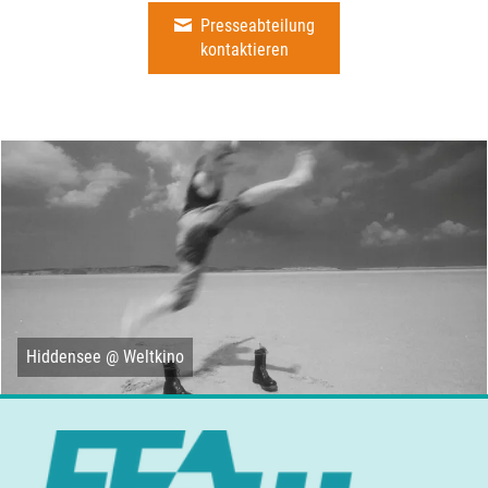
Presseabteilung
kontaktieren
Hiddensee @ Weltkino