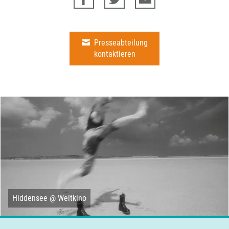
Presseabteilung
kontaktieren
Hiddensee @ Weltkino