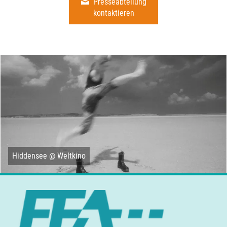
Presseabteilung
kontaktieren
Hiddensee @ Weltkino