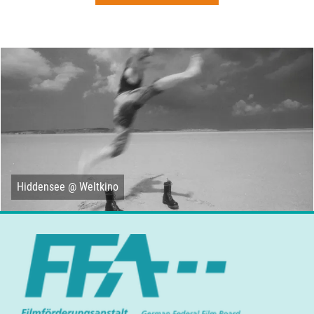
Hiddensee @ Weltkino