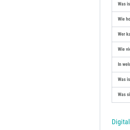
Was is
Wie ho
Wer ka
Wie vi
In wel
Was i
Was si
Digita