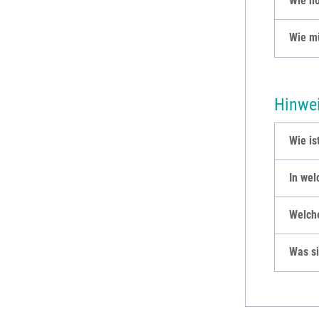
Wie ho
Wie m
Hinwei
Wie is
In wel
Welche
Was si