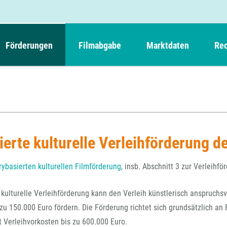
Förderungen
Filmabgabe
Marktdaten
Rec
Weitere Informationen
Beteiligungen, Kooperationen
Filmabgabe der Kinos
Filmf
Navigation
Einreich- und Sitzungstermine
Kurzfilmpreis Short Tiger
Filmabgabe von Videoprogrammanbietern 
Richt
überspringen
Webinare
German Films und Vision Kino
Filmabgabe von Fernsehveranstaltern
Richt
Förderergebnisse
Der besondere Kinderfilm
ierte kulturelle Verleihförderung 
Filmstarts
Kindertiger
DFFF-
Nachhaltigkeit
FFA International
GMPF-
urybasierten kulturellen Filmförderung
, insb. Abschnitt 3 zur Verleihfö
Erlösabrechnung
Exportbeitrag
Teil
e kulturelle Verleihförderung kann den Verleih künstlerisch anspruchs
Sperrfristen und Verkürzungsmöglichkeiten
Rege
u 150.000 Euro fördern. Die Förderung richtet sich grundsätzlich an F
 Verleihvorkosten bis zu 600.000 Euro.