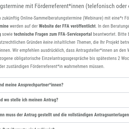
gstermine mit Förderreferent*innen (telefonisch oder 
n zukünftig Online-Sammelberatungstermine (Webinare) mit eine*r Fö
rmine
werden auf der
Website der FFA veröffentlicht
. In den Beratun
g
sowie
technische Fragen zum FFA-Serviceportal
beantwortet. Bitte 
utzrechtlichen Gründen
keine inhaltlichen Themen
, die Ihr Projekt be
nnen. Wir empfehlen ausdrücklich, dass Antragsteller*innen an den
zogene obligatorische Einzelantragssgespräche bis spätestens 2 Woc
der zuständigen Förderreferent*in wahrnehmen müssen.
ind meine Ansprechpartner*innen?
d wo stelle ich meinen Antrag?
nn muss der Antrag gestellt und die vollständigen Antragsunterlag