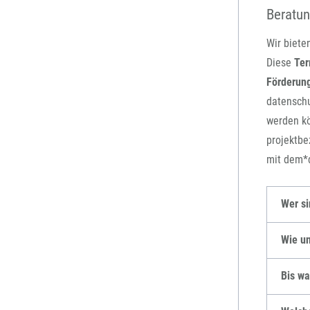
Beratun
Wir biete
Diese
Te
Förderun
datensch
werden kö
projektbe
mit dem*
Wer s
Wie un
Bis wa