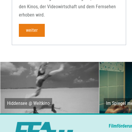
den Kinos, der Videowirtschaft und dem Fernsehen
erhoben wird.
weiter
Hiddensee @ Weltkino
Im Spiegel me
Filmförderu