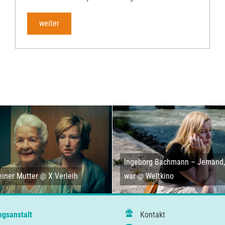
FFG-A
weiter
Ingeborg Bachmann – Jemand, 
iner Mutter @ X Verleih
war @ Weltkino
ngsanstalt
Kontakt