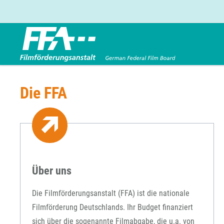
Förderbereiche
Über uns
Die FFA
Entwicklungsförderung
FFA 2025
Produktionsförderung
Die FFA in Kürze
Verleihförderung
Gremien
Kinoförderung
Stellenangebote
Folgevorhaben aus BKM-Preismitteln
Referendariat
Förderprogramm Filmerbe
Vergabebekanntmachung
Über uns
Eigenkapitalaufstockung
Sonderförderungen nach § 2 FFG
Die Filmförderungsanstalt (FFA) ist die nationale
Filmförderung Deutschlands. Ihr Budget finanziert
sich über die sogenannte Filmabgabe, die u.a. von