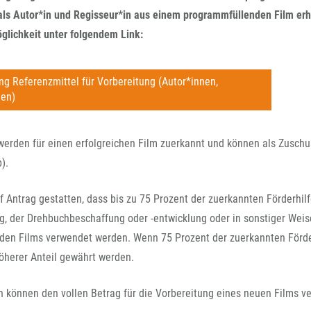
FFG-A
als Autor*in und Regisseur*in aus einem programmfüllenden Film erha
lichkeit unter folgendem Link:
 Referenzmittel für Vorbereitung (Autor*innen,
nen)
werden für einen erfolgreichen Film zuerkannt und können als Zuschu
).
f Antrag gestatten, dass bis zu 75 Prozent der zuerkannten Förderh
g, der Drehbuchbeschaffung oder -entwicklung oder in sonstiger Weis
en Films verwendet werden. Wenn 75 Prozent der zuerkannten Förder
öherer Anteil gewährt werden.
n können den vollen Betrag für die Vorbereitung eines neuen Films v