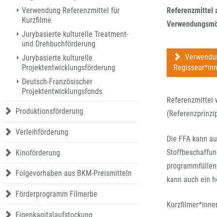
Produktionsförderung
Referenzmittel 
Verwendung Referenzmittel für
Verleihförderung
Kurzfilme
Verwendungsmög
Kinoförderung
Jurybasierte kulturelle Treatment-
und Drehbuchförderung
Folgevorhaben aus BKM-Preismitteln
Verwendung
Jurybasierte kulturelle
Förderprogramm Filmerbe
Regisseur*in
Projektentwicklungsförderung
Eigenkapitalaufstockung
Deutsch-Französischer
Sonderförderungen nach § 2 FFG
Projektentwicklungsfonds
Referenzmittel 
Produktionsförderung
(Referenzprinzip
Verleihförderung
Die FFA kann au
Stoffbeschaffun
Kinoförderung
programmfüllend
Folgevorhaben aus BKM-Preismitteln
kann auch ein h
Förderprogramm Filmerbe
Kurzfilmer*inne
Eigenkapitalaufstockung