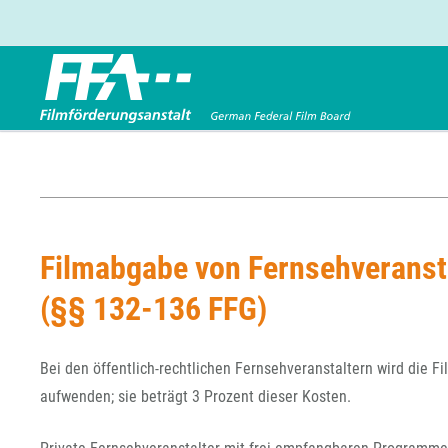
Förderbereiche
Über uns
Entwicklungsförderung
FFA 2025
Produktionsförderung
Die FFA in Kürze
Verleihförderung
Gremien
Filmabgabe von Fernsehveranst
Kinoförderung
Stellenangebote
(§§ 132-136 FFG)
Folgevorhaben aus BKM-Preismitteln
Referendariat
Förderprogramm Filmerbe
Vergabebekanntmachung
Eigenkapitalaufstockung
Bei den öffentlich-rechtlichen Fernsehveranstaltern wird die F
Sonderförderungen nach § 2 FFG
aufwenden; sie beträgt 3 Prozent dieser Kosten.