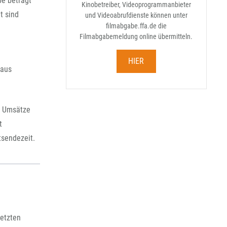
e beträgt
rchiv
Kinobetreiber, Videoprogrammanbieter
t sind
und Videoabrufdienste können unter
filmabgabe.ffa.de die
Filmabgabemeldung online übermitteln.
HIER
 aus
e Umsätze
t
tsendezeit.
letzten