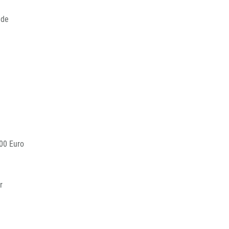
nde
00 Euro
r