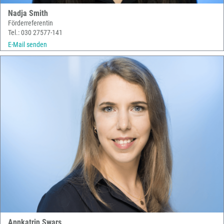
Nadja Smith
Förderreferentin
Tel.: 030 27577-141
E-Mail senden
Annkatrin Swars