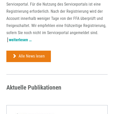
Serviceportal. Für die Nutzung des Serviceportals ist eine
Registrierung erforderlich. Nach der Registrierung wird der
Account innerhalb weniger Tage von der FFA überprüft und
freigeschaltet. Wir empfehlen eine frühzeitige Registrierung,
sofern Sie noch nicht im Serviceportal angemeldet sind.
antragstellung
weiterlesen …
ab
22.
Alle News lesen
juli
über
ffa-
serviceportal
Aktuelle Publikationen