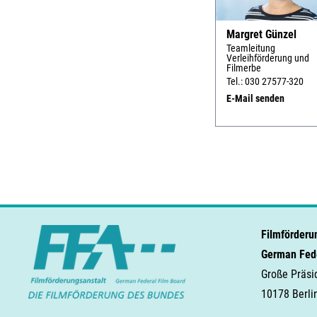
Margret Günzel
Teamleitung
Verleihförderung und
Filmerbe
Tel.: 030 27577-320
E-Mail senden
Filmförderu
German Fede
Große Präsi
10178 Berli