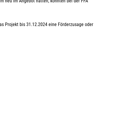
rchiv
ilm neu im Angebot hatten, konnten bei der FFA
as Projekt bis 31.12.2024 eine Förderzusage oder