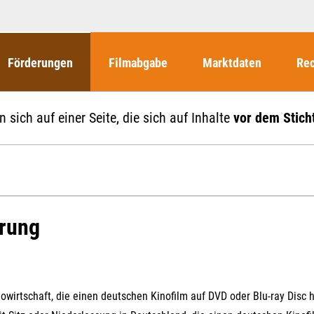
Förderungen
Filmabgabe
Marktdaten
Rec
Weitere Informationen
Beteiligungen, Kooperationen
Filmabgabe der Kinos
Filmf
n sich auf einer Seite, die sich auf Inhalte
vor dem Stich
Navigation
Einreich- und Sitzungstermine
Kurzfilmpreis Short Tiger
Filmabgabe von Videoprogrammanbietern 
Richt
überspringen
Webinare
German Films und Vision Kino
Filmabgabe von Fernsehveranstaltern
Richt
Förderergebnisse
Der besondere Kinderfilm
Filmstarts
Kindertiger
DFFF-
Nachhaltigkeit
FFA International
rung
GMPF-
Erlösabrechnung
Exportbeitrag
Teil
Sperrfristen und Verkürzungsmöglichkeiten
Rege
wirtschaft, die einen deutschen Kinofilm auf DVD oder Blu-ray Disc 