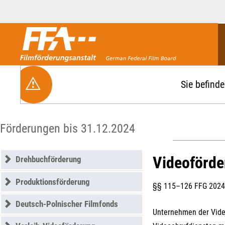
Förderbereiche
Über uns
Sie befinde
Entwicklungsförderung
FFA 2025
Produktionsförderung
Die FFA in Kürze
Verleihförderung
Gremien
Navigation
Förderungen bis 31.12.2024
Kinoförderung
Stellenangebote
überspringen
Folgevorhaben aus BKM-Preismitteln
Referendariat
Videoförde
Drehbuchförderung
Förderprogramm Filmerbe
Vergabebekanntmachung
Eigenkapitalaufstockung
Produktionsförderung
§§ 115–126 FFG 2024
Sonderförderungen nach § 2 FFG
Deutsch-Polnischer Filmfonds
Unternehmen der Video