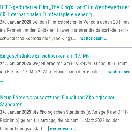
der
geförderte
DFFF-geförderter Film „The King’s Land“ im Wettbewerb der
80. Internationalen Filmfestspiele Venedig
77.
filme
24. Januar 2025
Bei den Filmfestspielen in Venedig gehen 23 Filme
internationalen
auf
ins Rennen um den Goldenen Löwen, darunter die dänisch-deutsch-
filmfestspiele
dem
dfff-
schwedische Koproduktion „The King’s...
weiterlesen …
in
41.
geförderter
cannes
filmfest
film
Eingeschränkte Erreichbarkeit am 17. Mai
münchen
„the
24. Januar 2025
Wegen Arbeiten am FFA-Server ist das DFFF-Team
king’s
am Freitag, 17. Mai 2024 telefonisch nicht erreichbar...
weiterlesen
land“
eingeschränkte
…
im
erreichbarkeit
wettbewerb
am
Neue Fördervoraussetzung: Einhaltung ökologischer
Standards
der
17.
24. Januar 2025
Die ökologischen Standards (s. Anlage 8 der DFFF-
80.
mai
Richtlinie) gelten für Anträge, die ab dem 1. März 2023 bei der
international
neue
Filmförderungsanstalt...
weiterlesen …
filmfestspiel