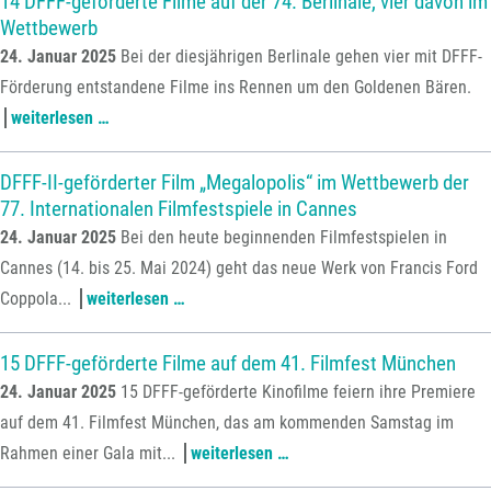
14 DFFF-geförderte Filme auf der 74. Berlinale, vier davon im
Wettbewerb
prozent
drei
24. Januar 2025
Bei der diesjährigen Berlinale gehen vier mit DFFF-
und
dfff
Förderung entstandene Filme ins Rennen um den Goldenen Bären.
höhere
gef
14
weiterlesen …
kappungsgrenzen
fil
dfff-
geförderte
DFFF-II-geförderter Film „Megalopolis“ im Wettbewerb der
77. Internationalen Filmfestspiele in Cannes
filme
24. Januar 2025
Bei den heute beginnenden Filmfestspielen in
auf
Cannes (14. bis 25. Mai 2024) geht das neue Werk von Francis Ford
der
dfff-
Coppola...
weiterlesen …
74.
ii-
berlinale,
geförderter
15 DFFF-geförderte Filme auf dem 41. Filmfest München
vier
film
24. Januar 2025
15 DFFF-geförderte Kinofilme feiern ihre Premiere
davon
„megalopolis“
auf dem 41. Filmfest München, das am kommenden Samstag im
im
im
15
Rahmen einer Gala mit...
weiterlesen …
wettbewerb
wettbewerb
dfff-