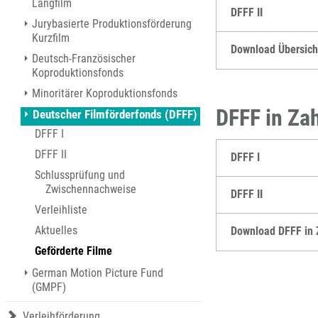
Langfilm
Kinoförderung
DFFF II
Jurybasierte Produktionsförderung
Folgevorhaben aus BKM-Preismitteln
Kurzfilm
Förderprogramm Filmerbe
Download Übersicht
Deutsch-Französischer
Eigenkapitalaufstockung
Koproduktionsfonds
Sonderförderungen nach § 2 FFG
Minoritärer Koproduktionsfonds
DFFF in Za
Deutscher Filmförderfonds (DFFF)
DFFF I
DFFF II
DFFF I
Schlussprüfung und
Zwischennachweise
DFFF II
Verleihliste
Aktuelles
Download DFFF in 
Geförderte Filme
German Motion Picture Fund
(GMPF)
Verleihförderung